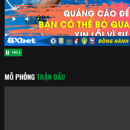
HD 1
MÔ PHỎNG
TRẬN ĐẤU