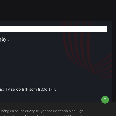
ày .
.
ac TV sẽ có link sớm trước 24h.
xem bóng đá online đường truyền tốc độ cao và bình luận