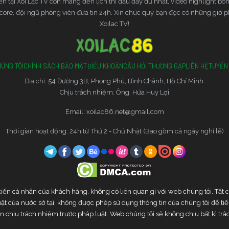
n tại Xôi Lạc TV còn mang đến lịch thi đấu đầy đủ nhất, video highlight bóng
escore, đội ngũ phóng viên đưa tin 24h. Xin chúc quý bạn đọc có những giờ
Xoilac TV!
ÚNG TÔI
CHÍNH SÁCH BẢO MẬT
ĐIỀU KHOẢN
CÂU HỎI THƯỜNG GẶP
LIÊN HỆ
TUYỂN
Đia chỉ:
54 Đường 3B, Phong Phú, Bình Chánh, Hồ Chí Minh.
Chịu trách nhiệm: Ông. Hứa Huy Lợi
Email:
xoilac86.net@gmail.com
Thời gian hoạt động: 24h từ Thứ 2 - Chủ Nhật (Bao gồm cả ngày nghỉ lễ)
́ kiến cá nhân của khách hàng, không có liên quan gì với web chúng tôi. T
uật của nước sở tại, không được phép sử dụng thông tin của chúng tôi để t
n chịu trách nhiệm trước pháp luật. Web chúng tôi sẽ không chịu bất kì tr