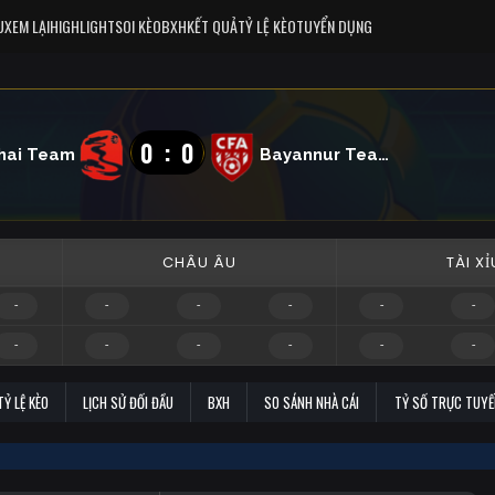
U
XEM LẠI
HIGHLIGHT
SOI KÈO
BXH
KẾT QUẢ
TỶ LỆ KÈO
TUYỂN DỤNG
0
:
0
hai Team
Bayannur Team
CHÂU ÂU
TÀI XỈ
-
-
-
-
-
-
-
-
-
-
-
-
TỶ LỆ KÈO
LỊCH SỬ ĐỐI ĐẦU
BXH
SO SÁNH NHÀ CÁI
TỶ SỐ TRỰC TUYẾ