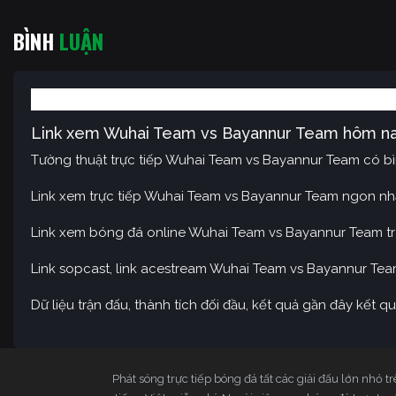
BÌNH
LUẬN
Link xem Wuhai Team vs Bayannur Team hôm nay, 
Tường thuật trực tiếp Wuhai Team vs Bayannur Team có bình
Link xem trực tiếp Wuhai Team vs Bayannur Team ngon nhất
Link xem bóng đá online Wuhai Team vs Bayannur Team trực
Link sopcast, link acestream Wuhai Team vs Bayannur Team 
Dữ liệu trận đấu, thành tích đối đầu, kết quả gần đây kết
Phát sóng trực tiếp bóng đá tất các giải đấu lớn nhỏ t