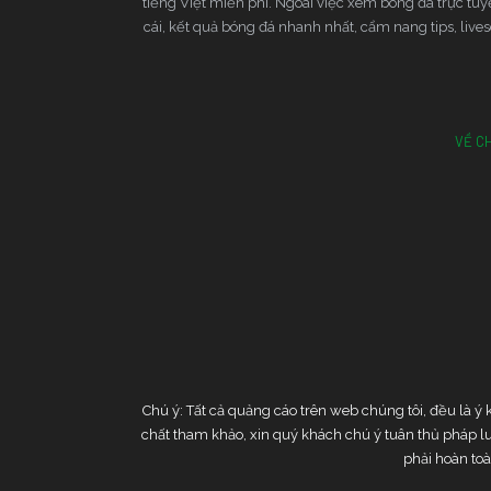
tiếng Việt miễn phí. Ngoài việc xem bóng đá trực tuyế
cái, kết quả bóng đá nhanh nhất, cẩm nang tips, liv
VỀ CH
Chú ý: Tất cả quảng cáo trên web chúng tôi, đều là y
chất tham khảo, xin quý khách chú ý tuân thủ pháp l
phải hoàn toà