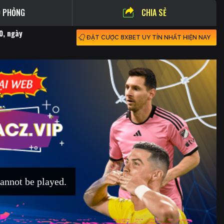
 PHỎNG
CHIA SẺ
0, ngày
ĐẶT CƯỢC 8XBET UY TÍN NHẤT HIỆN NAY