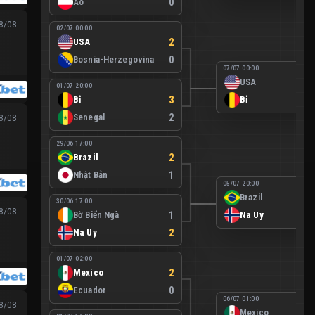
Áo
0
08/08
02/07 00:00
USA
2
Bosnia-Herzegovina
0
07/07 00:00
USA
01/07 20:00
Bỉ
3
Bỉ
Senegal
2
08/08
29/06 17:00
Brazil
2
Nhật Bản
1
05/07 20:00
Brazil
30/06 17:00
08/08
Bờ Biển Ngà
1
Na Uy
Na Uy
2
01/07 02:00
Mexico
2
Ecuador
0
06/07 01:00
08/08
Mexico