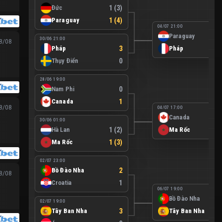
Đức
1 (3)
Paraguay
1 (4)
04/07 21:00
Paraguay
30/06 21:00
08/08
Pháp
3
Pháp
Thụy Điển
0
28/06 19:00
Nam Phi
0
Canada
1
08/08
04/07 17:00
Canada
30/06 01:00
Hà Lan
1 (2)
Ma Rốc
Ma Rốc
1 (3)
02/07 23:00
Bồ Đào Nha
2
08/08
Croatia
1
06/07 19:00
Bồ Đào Nha
02/07 19:00
Tây Ban Nha
3
Tây Ban Nha