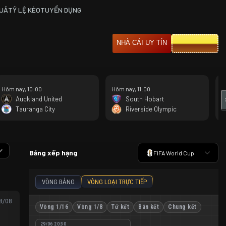
QUẢ
TỶ LỆ KÈO
TUYỂN DỤNG
CƯỢC 8XBET
NHÀ CÁI UY TÍN
Hôm nay, 10:00
Hôm nay, 11:00
H
Auckland United
South Hobart
Tauranga City
Riverside Olympic
Bảng xếp hạng
FIFA World Cup
VÒNG BẢNG
VÒNG LOẠI TRỰC TIẾP
08/08
Vòng 1/16
Vòng 1/8
Tứ kết
Bán kết
Chung kết
29/06 20:30