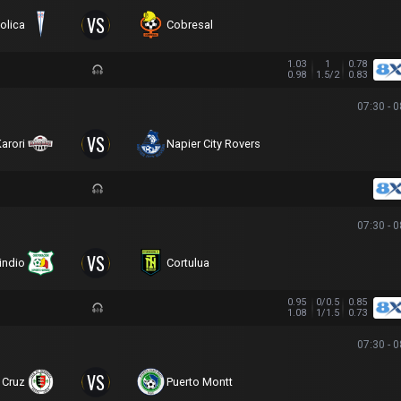
VS
olica
Cobresal
1.03
1
0.78
0.98
1.5/2
0.83
07:30 - 
VS
arori
Napier City Rovers
07:30 - 
VS
indio
Cortulua
0.95
0/0.5
0.85
1.08
1/1.5
0.73
07:30 - 
VS
 Cruz
Puerto Montt