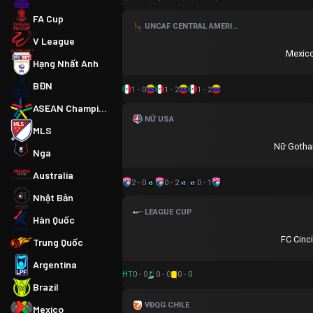
FA Cup
UNCAF CENTRAL AMERICAN GAMES
V League
Mexic
Hạng Nhất Anh
BĐN
1 - 0
1 - 2
1 - 2
ASEAN Championship
NỮ USA
MLS
Nữ Gotha
Nga
Australia
2 - 0
0 - 2
0 - 1
Nhật Bản
LEAGUE CUP
Hàn Quốc
FC Cinci
Trung Quốc
Argentina
HT
0 - 0
0 - 0
0 - 0
Brazil
VĐQG CHILE
Mexico