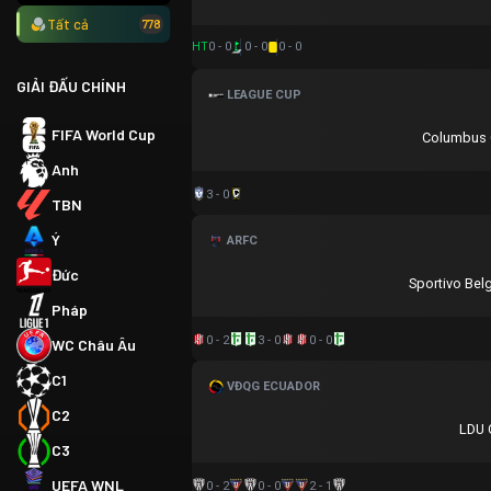
Tất cả
778
HT
0 - 0
0 - 0
0 - 0
GIẢI ĐẤU CHÍNH
LEAGUE CUP
FIFA World Cup
Columbus 
Anh
3 - 0
TBN
Ý
ARFC
Đức
Sportivo Bel
Pháp
0 - 2
3 - 0
0 - 0
WC Châu Âu
C1
VĐQG ECUADOR
C2
LDU 
C3
UEFA WNL
0 - 2
0 - 0
2 - 1