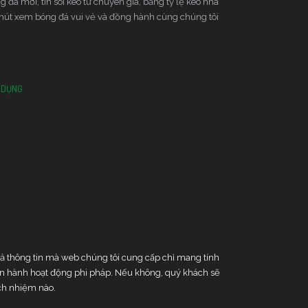
 đá mới, tin soi kèo từ chuyên gia, bảng tỷ lệ kèo nhà
 phút xem bóng đá vui vẻ và đồng hành cùng chúng tôi
 DỤNG
ất cả thông tin mà web chúng tôi cung cấp chỉ mang tính
iến hành hoạt động phi pháp. Nếu không, quý khách sẽ
ách nhiệm nào.