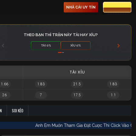
CƯỢC 8XBET
NHÀ CÁI UY TÍN
THEO BẠN THÌ TRẬN NÀY TÀI HAY XỈU?
TÀI 0%
XỈU 0%
TÀI XỈU
1.66
1.83
21.5
1.83
26
7
17.5
1.1
N
SOI KÈO
Anh Em Muốn Tham Gia Đặt Cược Thì Click Và