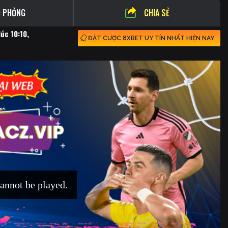
 PHỎNG
CHIA SẺ
úc 10:10,
ĐẶT CƯỢC 8XBET UY TÍN NHẤT HIỆN NAY