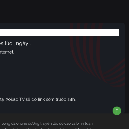
 lúc , ngày .
ternet.
ại Xoilac TV sẽ có link sớm trước 24h.
xem bóng đá online đường truyền tốc độ cao và bình luận