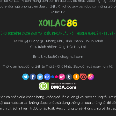
n tại Xôi Lạc TV còn mang đến lịch thi đấu đầy đủ nhất, video highlight bóng
escore, đội ngũ phóng viên đưa tin 24h. Xin chúc quý bạn đọc có những giờ
Xoilac TV!
ÚNG TÔI
CHÍNH SÁCH BẢO MẬT
ĐIỀU KHOẢN
CÂU HỎI THƯỜNG GẶP
LIÊN HỆ
TUYỂN
Đia chỉ:
54 Đường 3B, Phong Phú, Bình Chánh, Hồ Chí Minh.
Chịu trách nhiệm: Ông. Hứa Huy Lợi
Email:
xoilac86.net@gmail.com
Thời gian hoạt động: 24h từ Thứ 2 - Chủ Nhật (Bao gồm cả ngày nghỉ lễ)
́ kiến cá nhân của khách hàng, không có liên quan gì với web chúng tôi. T
uật của nước sở tại, không được phép sử dụng thông tin của chúng tôi để t
n chịu trách nhiệm trước pháp luật. Web chúng tôi sẽ không chịu bất kì tr