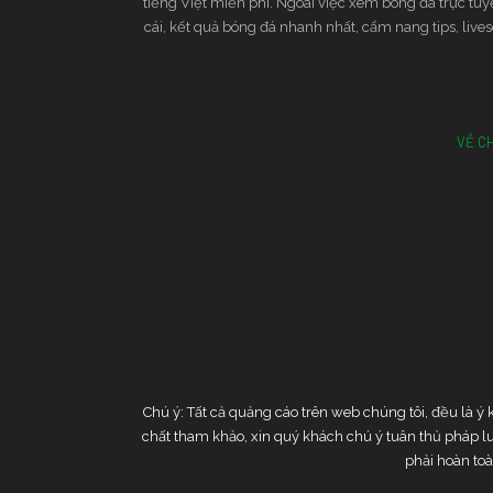
tiếng Việt miễn phí. Ngoài việc xem bóng đá trực tuyế
cái, kết quả bóng đá nhanh nhất, cẩm nang tips, liv
VỀ CH
Chú ý: Tất cả quảng cáo trên web chúng tôi, đều là y
chất tham khảo, xin quý khách chú ý tuân thủ pháp l
phải hoàn toà