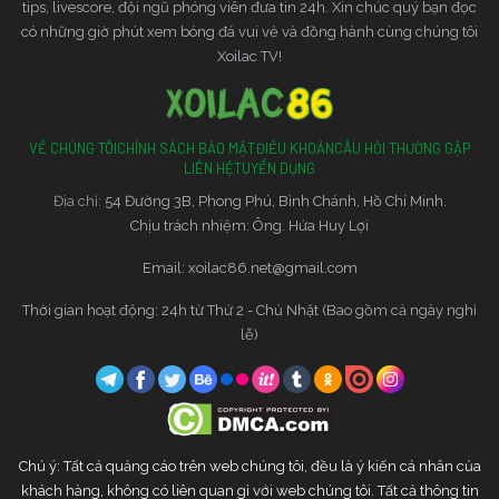
tips, livescore, đội ngũ phóng viên đưa tin 24h. Xin chúc quý bạn đọc
có những giờ phút xem bóng đá vui vẻ và đồng hành cùng chúng tôi
Xoilac TV!
VỀ CHÚNG TÔI
CHÍNH SÁCH BẢO MẬT
ĐIỀU KHOẢN
CÂU HỎI THƯỜNG GẶP
LIÊN HỆ
TUYỂN DỤNG
Đia chỉ:
54 Đường 3B, Phong Phú, Bình Chánh, Hồ Chí Minh.
Chịu trách nhiệm: Ông. Hứa Huy Lợi
Email:
xoilac86.net@gmail.com
Thời gian hoạt động: 24h từ Thứ 2 - Chủ Nhật (Bao gồm cả ngày nghỉ
lễ)
Chú ý: Tất cả quảng cáo trên web chúng tôi, đều là ý kiến cá nhân của
khách hàng, không có liên quan gì với web chúng tôi. Tất cả thông tin