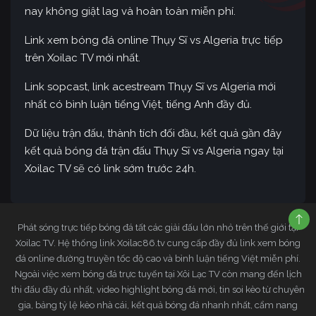
nay không giật lag và hoàn toàn miễn phí.
Link xem bóng đá online Thụy Sĩ vs Algeria trực tiếp
trên Xoilac TV mới nhất.
Link sopcast, link acestream Thụy Sĩ vs Algeria mới
nhất có bình luận tiếng Việt, tiếng Anh đầy đủ.
Dữ liệu trận đấu, thành tích đối đầu, kết quả gần đây
kết quả bóng đá trận đấu Thụy Sĩ vs Algeria ngay tại
Xoilac TV sẽ có link sớm trước 24h.
Phát sóng trực tiếp bóng đá tất các giải đấu lớn nhỏ trên thế giới tại
Xoilac TV. Hệ thống link Xoilac86.tv cung cấp đầy đủ link xem bóng
đá online đường truyền tốc độ cao và bình luận tiếng Việt miễn phí.
Ngoài việc xem bóng đá trực tuyến tại Xôi Lạc TV còn mang đến lịch
thi đấu đầy đủ nhất, video highlight bóng đá mới, tin soi kèo từ chuyên
gia, bảng tỷ lệ kèo nhà cái, kết quả bóng đá nhanh nhất, cẩm nang