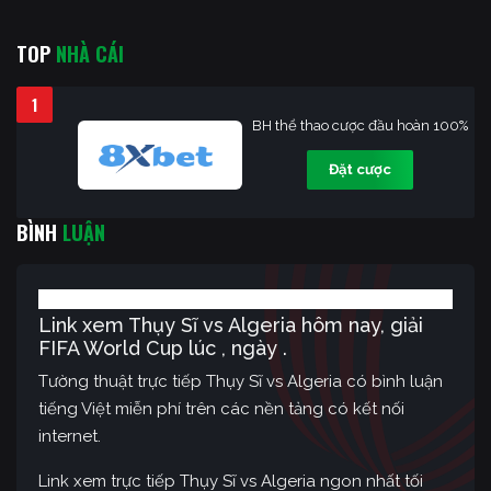
TOP
NHÀ CÁI
1
BH thể thao cược đầu hoàn 100%
Đặt cược
BÌNH
LUẬN
Link xem Thụy Sĩ vs Algeria hôm nay, giải
FIFA World Cup lúc , ngày .
Tường thuật trực tiếp Thụy Sĩ vs Algeria có bình luận
tiếng Việt miễn phí trên các nền tảng có kết nối
internet.
Link xem trực tiếp Thụy Sĩ vs Algeria ngon nhất tối