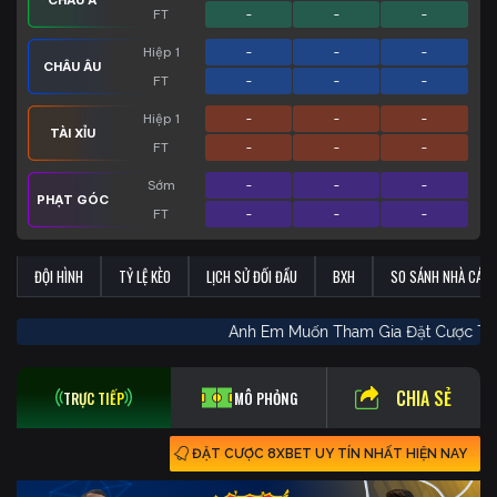
CHÂU Á
FT
-
-
-
Hiệp 1
-
-
-
CHÂU ÂU
FT
-
-
-
Hiệp 1
-
-
-
TÀI XỈU
FT
-
-
-
Sớm
-
-
-
PHẠT GÓC
FT
-
-
-
ĐỘI HÌNH
TỶ LỆ KÈO
LỊCH SỬ ĐỐI ĐẦU
BXH
SO SÁNH NHÀ CÁI
Anh Em Muốn Tham Gia Đặt Cược
CHIA SẺ
TRỰC TIẾP
MÔ PHỎNG
ĐẶT CƯỢC 8XBET UY TÍN NHẤT HIỆN NAY