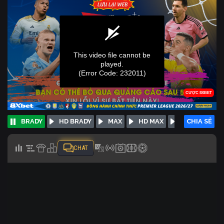
BRADY
HD BRADY
MAX
HD MAX
JOHAN
CHIA SẺ
CHAT