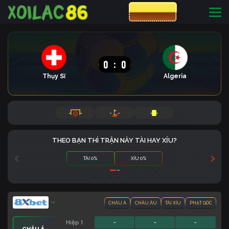
CƯỢC 8XBET
0
:
0
Thụy Sĩ
Algeria
-
-
-
-
-
-
THEO BẠN THÌ TRẬN NÀY TÀI HAY XỈU?
TÀI 0%
XỈU 0%
CHÂU Á
CHÂU ÂU
TÀI XỈU
PHẠT GÓC
Hiệp 1
-
-
-