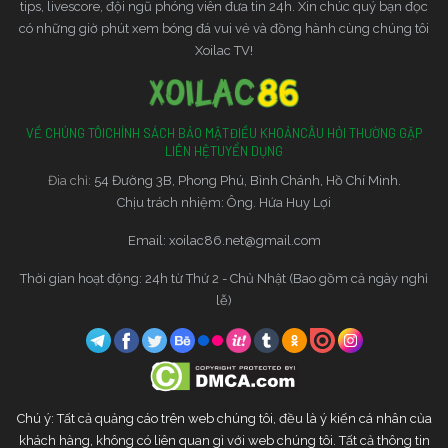
tips, livescore, đội ngũ phóng viên đưa tin 24h. Xin chúc quý bạn đọc
có những giờ phút xem bóng đá vui vẻ và đồng hành cùng chúng tôi
Xoilac TV!
VỀ CHÚNG TÔI
CHÍNH SÁCH BẢO MẬT
ĐIỀU KHOẢN
CÂU HỎI THƯỜNG GẶP
LIÊN HỆ
TUYỂN DỤNG
Đia chỉ:
54 Đường 3B, Phong Phú, Bình Chánh, Hồ Chí Minh.
Chịu trách nhiệm: Ông. Hứa Huy Lợi
Email:
xoilac86.net@gmail.com
Thời gian hoạt động: 24h từ Thứ 2 - Chủ Nhật (Bao gồm cả ngày nghỉ
lễ)
Chú ý: Tất cả quảng cáo trên web chúng tôi, đều là ý kiến cá nhân của
khách hàng, không có liên quan gì với web chúng tôi. Tất cả thông tin