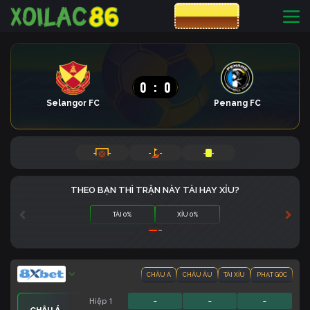
CƯỢC 8XBET
0
:
0
Selangor FC
Penang FC
-
-
-
-
-
-
THEO BẠN THÌ TRẬN NÀY TÀI HAY XỈU?
TÀI 0%
XỈU 0%
CHÂU Á
CHÂU ÂU
TÀI XỈU
PHẠT GÓC
Hiệp 1
-
-
-