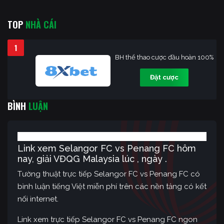
TOP
NHÀ CÁI
1
BH thể thao cược đầu hoàn 100%
Đặt cược
BÌNH
LUẬN
Link xem Selangor FC vs Penang FC hôm
nay, giải VĐQG Malaysia lúc , ngày .
Tường thuật trực tiếp Selangor FC vs Penang FC có
bình luận tiếng Việt miễn phí trên các nền tảng có kết
nối internet.
Link xem trực tiếp Selangor FC vs Penang FC ngon