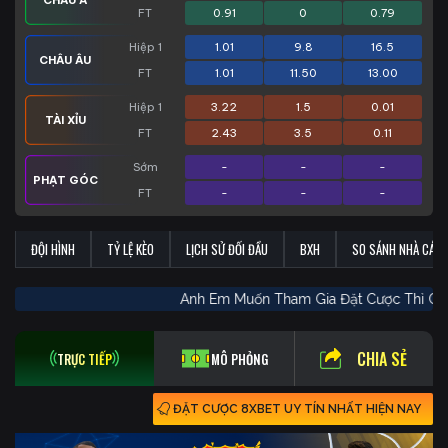
CHÂU Á
FT
0.91
0
0.79
Hiệp 1
1.01
9.8
16.5
CHÂU ÂU
FT
1.01
11.50
13.00
Hiệp 1
3.22
1.5
0.01
TÀI XỈU
FT
2.43
3.5
0.11
Sớm
-
-
-
PHẠT GÓC
FT
-
-
-
ĐỘI HÌNH
TỶ LỆ KÈO
LỊCH SỬ ĐỐI ĐẦU
BXH
SO SÁNH NHÀ CÁI
Anh Em Muốn Tham Gia Đặt Cược Th
CHIA SẺ
TRỰC TIẾP
MÔ PHỎNG
ĐẶT CƯỢC 8XBET UY TÍN NHẤT HIỆN NAY