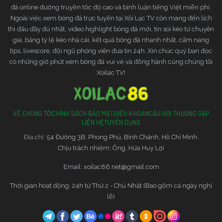
đá online đường truyền tốc độ cao và bình luận tiếng Việt miễn phí.
Ngoài việc xem bóng đá trực tuyến tại Xôi Lạc TV còn mang đến lịch
thi đấu đầy đủ nhất, video highlight bóng đá mới, tin soi kèo từ chuyên
gia, bảng tỷ lệ kèo nhà cái, kết quả bóng đá nhanh nhất, cẩm nang
tips, livescore, đội ngũ phóng viên đưa tin 24h. Xin chúc quý bạn đọc
có những giờ phút xem bóng đá vui vẻ và đồng hành cùng chúng tôi
Xoilac TV!
VỀ CHÚNG TÔI
CHÍNH SÁCH BẢO MẬT
ĐIỀU KHOẢN
CÂU HỎI THƯỜNG GẶP
LIÊN HỆ
TUYỂN DỤNG
Đia chỉ:
54 Đường 3B, Phong Phú, Bình Chánh, Hồ Chí Minh.
Chịu trách nhiệm: Ông. Hứa Huy Lợi
Email:
xoilac86.net@gmail.com
Thời gian hoạt động: 24h từ Thứ 2 - Chủ Nhật (Bao gồm cả ngày nghỉ
lễ)