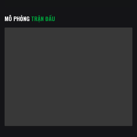
MÔ PHỎNG
TRẬN ĐẤU