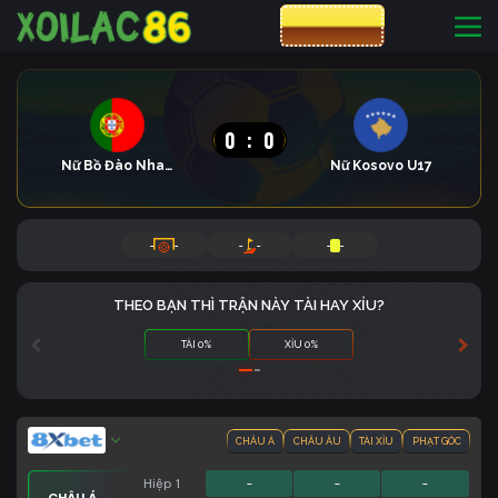
CƯỢC 8XBET
0
:
0
Nữ Bồ Đào Nha U17
Nữ Kosovo U17
-
-
-
-
-
-
THEO BẠN THÌ TRẬN NÀY TÀI HAY XỈU?
TÀI 0%
XỈU 0%
CHÂU Á
CHÂU ÂU
TÀI XỈU
PHẠT GÓC
Hiệp 1
-
-
-