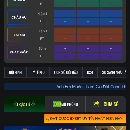
CHÂU Á
FT
-
-
-
Hiệp 1
-
-
-
CHÂU ÂU
FT
-
-
-
Hiệp 1
-
-
-
TÀI XỈU
FT
-
-
-
Sớm
-
-
-
PHẠT GÓC
FT
-
-
-
ĐỘI HÌNH
TỶ LỆ KÈO
LỊCH SỬ ĐỐI ĐẦU
BXH
SO SÁNH NHÀ CÁI
Anh Em Muốn Tham Gia Đặt Cược 
CHIA SẺ
TRỰC TIẾP
MÔ PHỎNG
ĐẶT CƯỢC 8XBET UY TÍN NHẤT HIỆN NAY