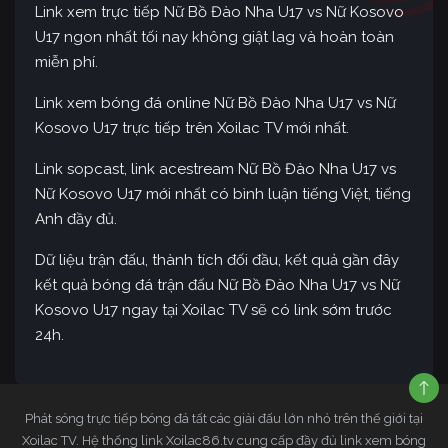
Link xem trực tiếp Nữ Bồ Đào Nha U17 vs Nữ Kosovo
U17 ngon nhất tối nay không giật lag và hoàn toàn
miễn phí.
Link xem bóng đá online Nữ Bồ Đào Nha U17 vs Nữ
Kosovo U17 trực tiếp trên Xoilac TV mới nhất.
Link sopcast, link acestream Nữ Bồ Đào Nha U17 vs
Nữ Kosovo U17 mới nhất có bình luận tiếng Việt, tiếng
Anh đầy đủ.
Dữ liệu trận đấu, thành tích đối đầu, kết quả gần đây
kết quả bóng đá trận đấu Nữ Bồ Đào Nha U17 vs Nữ
Kosovo U17 ngay tại Xoilac TV sẽ có link sớm trước
24h.
Phát sóng trực tiếp bóng đá tất các giải đấu lớn nhỏ trên thế giới tại
Xoilac TV. Hệ thống link Xoilac86.tv cung cấp đầy đủ link xem bóng