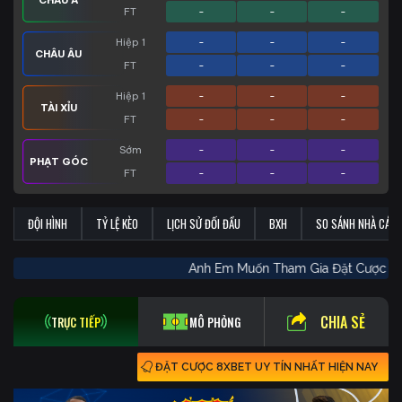
CHÂU Á
FT
-
-
-
Hiệp 1
-
-
-
CHÂU ÂU
FT
-
-
-
Hiệp 1
-
-
-
TÀI XỈU
FT
-
-
-
Sớm
-
-
-
PHẠT GÓC
FT
-
-
-
ĐỘI HÌNH
TỶ LỆ KÈO
LỊCH SỬ ĐỐI ĐẦU
BXH
SO SÁNH NHÀ CÁI
Anh Em Muốn Tham Gia Đặt Cược
CHIA SẺ
TRỰC TIẾP
MÔ PHỎNG
ĐẶT CƯỢC 8XBET UY TÍN NHẤT HIỆN NAY