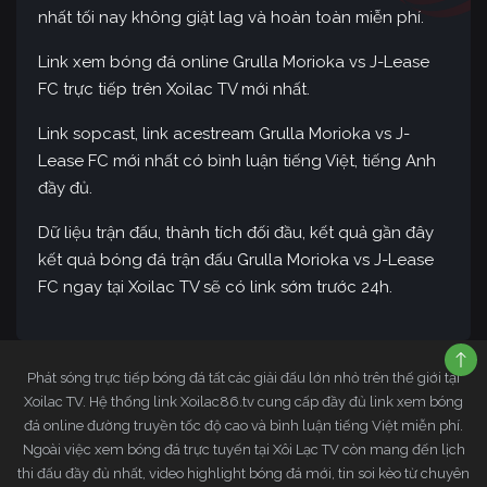
nhất tối nay không giật lag và hoàn toàn miễn phí.
Link xem bóng đá online Grulla Morioka vs J-Lease
FC trực tiếp trên Xoilac TV mới nhất.
Link sopcast, link acestream Grulla Morioka vs J-
Lease FC mới nhất có bình luận tiếng Việt, tiếng Anh
đầy đủ.
Dữ liệu trận đấu, thành tích đối đầu, kết quả gần đây
kết quả bóng đá trận đấu Grulla Morioka vs J-Lease
FC ngay tại Xoilac TV sẽ có link sớm trước 24h.
Phát sóng trực tiếp bóng đá tất các giải đấu lớn nhỏ trên thế giới tại
Xoilac TV. Hệ thống link Xoilac86.tv cung cấp đầy đủ link xem bóng
đá online đường truyền tốc độ cao và bình luận tiếng Việt miễn phí.
Ngoài việc xem bóng đá trực tuyến tại Xôi Lạc TV còn mang đến lịch
thi đấu đầy đủ nhất, video highlight bóng đá mới, tin soi kèo từ chuyên