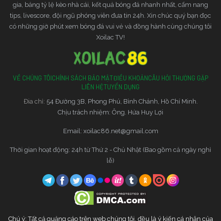
gia, bảng tỷ lệ kèo nhà cái, kết quả bóng đá nhanh nhất, cẩm nang
tips, livescore, đội ngũ phóng viên đưa tin 24h. Xin chúc quý bạn đọc
có những giờ phút xem bóng đá vui vẻ và đồng hành cùng chúng tôi
Xoilac TV!
VỀ CHÚNG TÔI
CHÍNH SÁCH BẢO MẬT
ĐIỀU KHOẢN
CÂU HỎI THƯỜNG GẶP
LIÊN HỆ
TUYỂN DỤNG
Đia chỉ:
54 Đường 3B, Phong Phú, Bình Chánh, Hồ Chí Minh.
Chịu trách nhiệm: Ông. Hứa Huy Lợi
Email:
xoilac86.net@gmail.com
Thời gian hoạt động: 24h từ Thứ 2 - Chủ Nhật (Bao gồm cả ngày nghỉ
lễ)
Chú ý: Tất cả quảng cáo trên web chúng tôi, đều là ý kiến cá nhân của