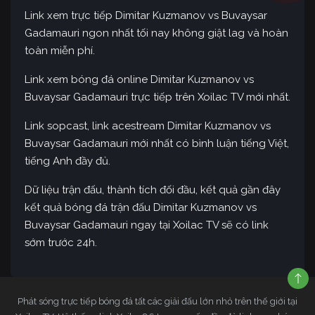
Link xem trực tiếp Dimitar Kuzmanov vs Buvaysar
Gadamauri ngon nhất tối nay không giật lag và hoàn
toàn miễn phí.
Link xem bóng đá online Dimitar Kuzmanov vs
Buvaysar Gadamauri trực tiếp trên Xoilac TV mới nhất.
Link sopcast, link acestream Dimitar Kuzmanov vs
Buvaysar Gadamauri mới nhất có bình luận tiếng Việt,
tiếng Anh đầy đủ.
Dữ liệu trận đấu, thành tích đối đầu, kết quả gần đây
kết quả bóng đá trận đấu Dimitar Kuzmanov vs
Buvaysar Gadamauri ngay tại Xoilac TV sẽ có link
sớm trước 24h.
Phát sóng trực tiếp bóng đá tất các giải đấu lớn nhỏ trên thế giới tại