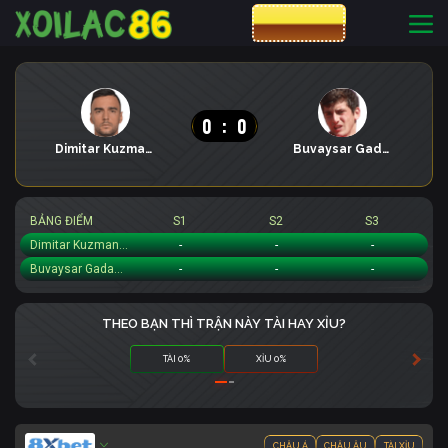
CƯỢC 8XBET
0
:
0
Dimitar Kuzmanov
Buvaysar Gadamauri
BẢNG ĐIỂM
S1
S2
S3
Dimitar Kuzmanov
-
-
-
Buvaysar Gadamauri
-
-
-
THEO BẠN THÌ TRẬN NÀY TÀI HAY XỈU?
TÀI 0%
XỈU 0%
CHÂU Á
CHÂU ÂU
TÀI XỈU