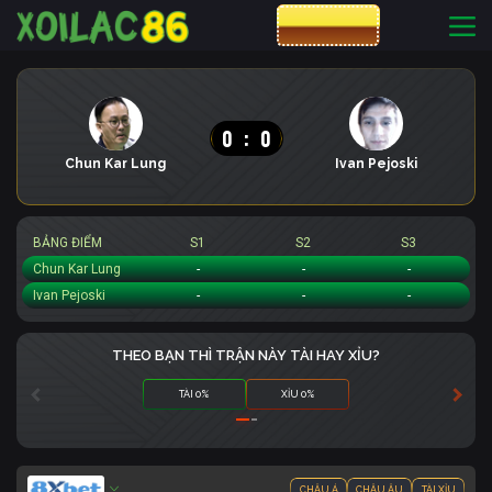
CƯỢC 8XBET
0
:
0
Chun Kar Lung
Ivan Pejoski
BẢNG ĐIỂM
S1
S2
S3
Chun Kar Lung
-
-
-
Ivan Pejoski
-
-
-
THEO BẠN THÌ TRẬN NÀY TÀI HAY XỈU?
TÀI 0%
XỈU 0%
CHÂU Á
CHÂU ÂU
TÀI XỈU