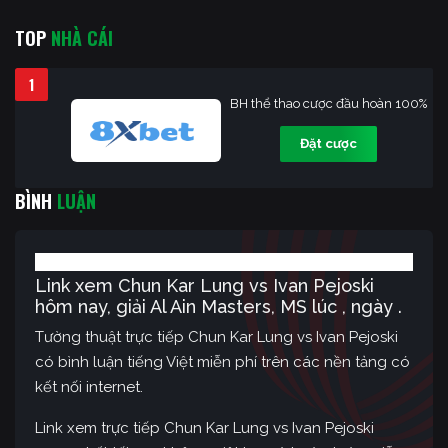
TOP
NHÀ CÁI
1
BH thể thao cược đầu hoàn 100%
Đặt cược
BÌNH
LUẬN
Link xem Chun Kar Lung vs Ivan Pejoski
hôm nay, giải Al Ain Masters, MS lúc , ngày .
Tường thuật trực tiếp Chun Kar Lung vs Ivan Pejoski
có bình luận tiếng Việt miễn phí trên các nền tảng có
kết nối internet.
Link xem trực tiếp Chun Kar Lung vs Ivan Pejoski