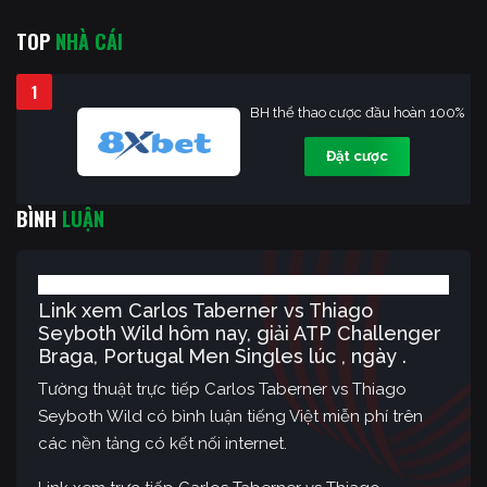
TOP
NHÀ CÁI
1
BH thể thao cược đầu hoàn 100%
Đặt cược
BÌNH
LUẬN
Link xem Carlos Taberner vs Thiago
Seyboth Wild hôm nay, giải ATP Challenger
Braga, Portugal Men Singles lúc , ngày .
Tường thuật trực tiếp Carlos Taberner vs Thiago
Seyboth Wild có bình luận tiếng Việt miễn phí trên
các nền tảng có kết nối internet.