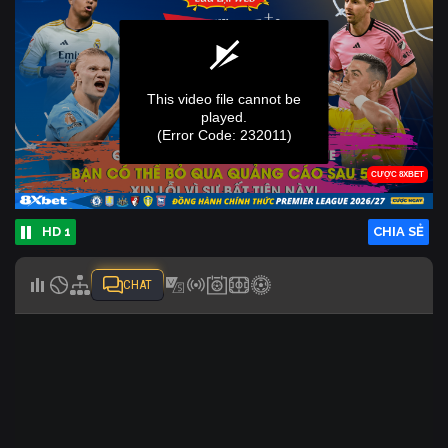
HD 1
CHIA SẺ
CHAT