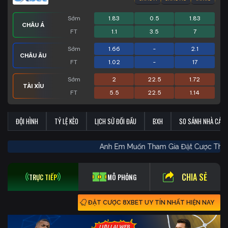
Sớm
1.83
0.5
1.83
CHÂU Á
FT
1.1
3.5
7
Sớm
1.66
-
2.1
CHÂU ÂU
FT
1.02
-
17
Sớm
2
22.5
1.72
TÀI XỈU
FT
5.5
22.5
1.14
ĐỘI HÌNH
TỶ LỆ KÈO
LỊCH SỬ ĐỐI ĐẦU
BXH
SO SÁNH NHÀ CÁI
Anh Em Muốn Tham Gia Đặt Cược 
CHIA SẺ
TRỰC TIẾP
MÔ PHỎNG
ĐẶT CƯỢC 8XBET UY TÍN NHẤT HIỆN NAY