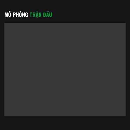
MÔ PHỎNG
TRẬN ĐẤU