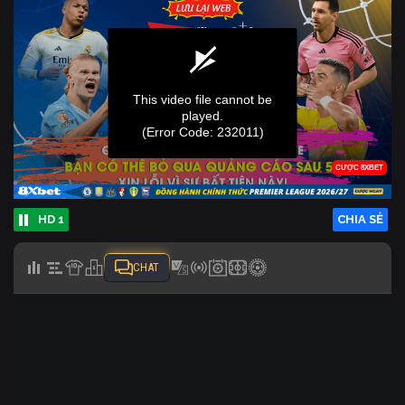
HD 1
CHIA SẺ
CHAT