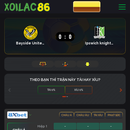
CƯỢC 8XBET
0
:
0
Bayside United FC
Ipswich knights SC
-
-
-
-
-
-
THEO BẠN THÌ TRẬN NÀY TÀI HAY XỈU?
TÀI 0%
XỈU 0%
CHÂU Á
CHÂU ÂU
TÀI XỈU
PHẠT GÓC
Hiệp 1
-
-
-