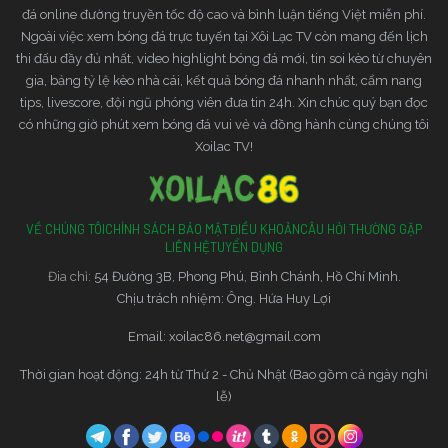
đá online đường truyền tốc độ cao và bình luận tiếng Việt miễn phí.
Ngoài việc xem bóng đá trực tuyến tại Xôi Lạc TV còn mang đến lịch
thi đấu đầy đủ nhất, video highlight bóng đá mới, tin soi kèo từ chuyên
gia, bảng tỷ lệ kèo nhà cái, kết quả bóng đá nhanh nhất, cẩm nang
tips, livescore, đội ngũ phóng viên đưa tin 24h. Xin chúc quý bạn đọc
có những giờ phút xem bóng đá vui vẻ và đồng hành cùng chúng tôi
Xoilac TV!
VỀ CHÚNG TÔI
CHÍNH SÁCH BẢO MẬT
ĐIỀU KHOẢN
CÂU HỎI THƯỜNG GẶP
LIÊN HỆ
TUYỂN DỤNG
Đia chỉ:
54 Đường 3B, Phong Phú, Bình Chánh, Hồ Chí Minh.
Chịu trách nhiệm: Ông. Hứa Huy Lợi
Email:
xoilac86.net@gmail.com
Thời gian hoạt động: 24h từ Thứ 2 - Chủ Nhật (Bao gồm cả ngày nghỉ
lễ)