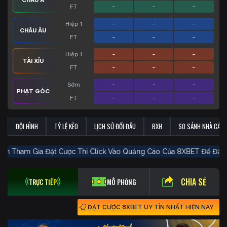
CHÂU Á
FT
-
-
-
Hiệp 1
-
-
-
CHÂU ÂU
FT
-
-
-
Hiệp 1
-
-
-
TÀI XỈU
FT
-
-
-
Sớm
-
-
-
PHẠT GÓC
FT
-
-
-
ĐỘI HÌNH
TỶ LỆ KÈO
LỊCH SỬ ĐỐI ĐẦU
BXH
SO SÁNH NHÀ CÁI
ốn Tham Gia Đặt Cược Thì Click Vào Quảng Cáo Của 8XB
CHIA SẺ
TRỰC TIẾP
MÔ PHỎNG
ĐẶT CƯỢC 8XBET UY TÍN NHẤT HIỆN NAY