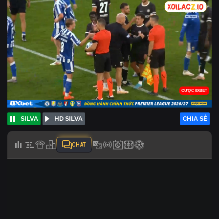
SILVA
HD SILVA
CHIA SẺ
CHAT