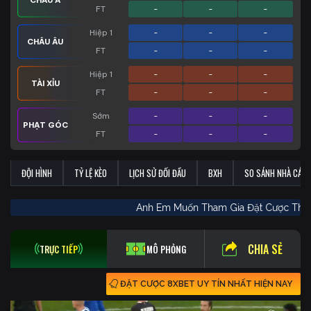
CHÂU Á
FT
-
-
-
Hiệp 1
-
-
-
CHÂU ÂU
FT
-
-
-
Hiệp 1
-
-
-
TÀI XỈU
FT
-
-
-
Sớm
-
-
-
PHẠT GÓC
FT
-
-
-
ĐỘI HÌNH
TỶ LỆ KÈO
LỊCH SỬ ĐỐI ĐẦU
BXH
SO SÁNH NHÀ CÁI
Anh Em Muốn Tham Gia Đặt Cược 
CHIA SẺ
TRỰC TIẾP
MÔ PHỎNG
ĐẶT CƯỢC 8XBET UY TÍN NHẤT HIỆN NAY