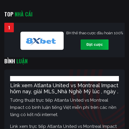
TOP
NHÀ CÁI
1
BH thể thao cược đầu hoàn 100%
Đặt cược
BÌNH
LUẬN
Link xem Atlanta United vs Montreal Impact
hôm nay, giải MLS_Nhà Nghề Mỹ lúc , ngày .
Tường thuật trực tiếp Atlanta United vs Montreal
Impact có bình luận tiếng Việt miễn phí trên các nền
tảng có kết nối internet.
Link xem trực tiếp Atlanta United vs Montreal Impact