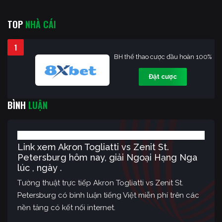
TOP
NHÀ CÁI
1
BH thể thao cược đầu hoàn 100%
Đặt cược
BÌNH
LUẬN
Link xem Akron Togliatti vs Zenit St.
Petersburg hôm nay, giải Ngoại Hạng Nga
lúc , ngày .
Tường thuật trực tiếp Akron Togliatti vs Zenit St.
Petersburg có bình luận tiếng Việt miễn phí trên các
nền tảng có kết nối internet.