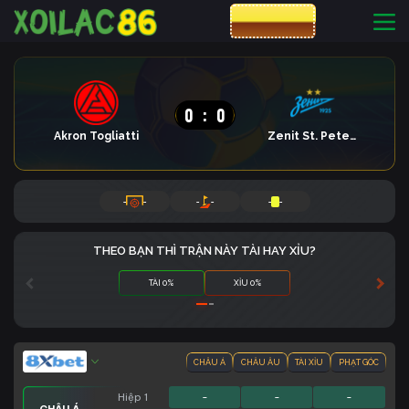
CƯỢC 8XBET
0
:
0
Akron Togliatti
Zenit St. Petersburg
-
-
-
-
-
-
THEO BẠN THÌ TRẬN NÀY TÀI HAY XỈU?
TÀI 0%
XỈU 0%
CHÂU Á
CHÂU ÂU
TÀI XỈU
PHẠT GÓC
Hiệp 1
-
-
-