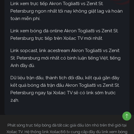
Link xem trực tiếp Akron Togliatti vs Zenit St.
Petersburg ngon nhất tối nay không giật lag và hoàn
toàn miễn phí.
Link xem bóng đá online Akron Togliatti vs Zenit St.
Petersburg trực tiếp trên Xoilac TV mới nhất.
Link sopcast, link acestream Akron Togliatti vs Zenit
St. Petersburg mới nhất có bình luận tiếng Việt, tiếng
Anh đầy đủ.
Dữ liệu trận đấu, thành tích đối đầu, kết quả gần đây
kết quả bóng đá trận đấu Akron Togliatti vs Zenit St.
Petersburg ngay tại Xoilac TV sẽ có link sớm trước
24h.
Phát sóng trực tiếp bóng đá tất các giải đấu lớn nhỏ trên thế giới tại
Xoilac TV. Hệ thống link Xoilac86.tv cung cấp đầy đủ link xem bóng