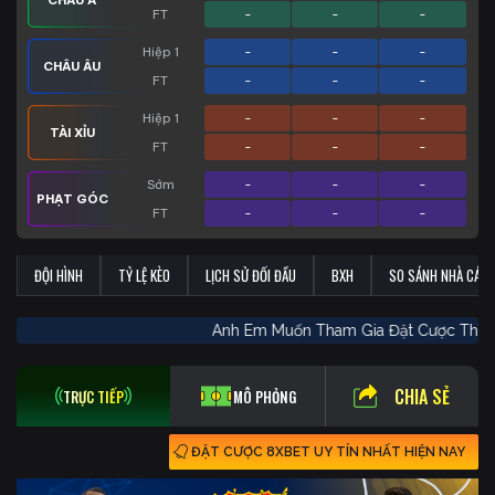
CHÂU Á
FT
-
-
-
Hiệp 1
-
-
-
CHÂU ÂU
FT
-
-
-
Hiệp 1
-
-
-
TÀI XỈU
FT
-
-
-
Sớm
-
-
-
PHẠT GÓC
FT
-
-
-
ĐỘI HÌNH
TỶ LỆ KÈO
LỊCH SỬ ĐỐI ĐẦU
BXH
SO SÁNH NHÀ CÁI
Anh Em Muốn Tham Gia Đặt Cược T
CHIA SẺ
TRỰC TIẾP
MÔ PHỎNG
ĐẶT CƯỢC 8XBET UY TÍN NHẤT HIỆN NAY