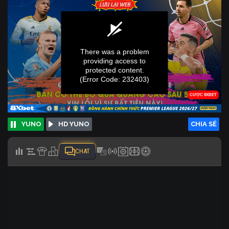
YUNO
HD YUNO
CHIA SẺ
CHAT