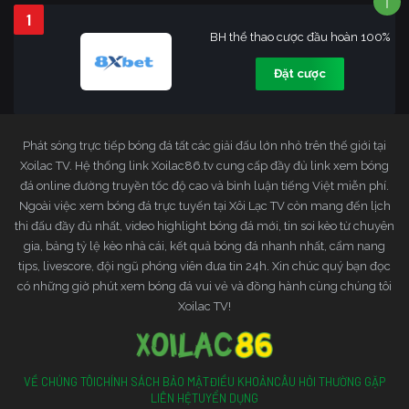
1
BH thể thao cược đầu hoàn 100%
Đặt cược
Phát sóng trực tiếp bóng đá tất các giải đấu lớn nhỏ trên thế giới tại
Xoilac TV. Hệ thống link Xoilac86.tv cung cấp đầy đủ link xem bóng
đá online đường truyền tốc độ cao và bình luận tiếng Việt miễn phí.
Ngoài việc xem bóng đá trực tuyến tại Xôi Lạc TV còn mang đến lịch
thi đấu đầy đủ nhất, video highlight bóng đá mới, tin soi kèo từ chuyên
gia, bảng tỷ lệ kèo nhà cái, kết quả bóng đá nhanh nhất, cẩm nang
tips, livescore, đội ngũ phóng viên đưa tin 24h. Xin chúc quý bạn đọc
có những giờ phút xem bóng đá vui vẻ và đồng hành cùng chúng tôi
Xoilac TV!
VỀ CHÚNG TÔI
CHÍNH SÁCH BẢO MẬT
ĐIỀU KHOẢN
CÂU HỎI THƯỜNG GẶP
LIÊN HỆ
TUYỂN DỤNG