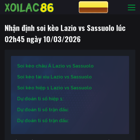
CƯỢC 8XBET
Nhận định soi kèo Lazio vs Sassuolo lúc
02h45 ngày 10/03/2026
Soi kèo châu Á Lazio vs Sassuolo
Soi kèo tài xỉu Lazio vs Sassuolo
Soi kèo hiệp 1 Lazio vs Sassuolo
Dự đoán tỉ số hiệp 1:
Dự đoán tỉ số trận đấu:
Dự đoán tỉ số trận đấu: