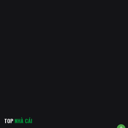
TOP
NHÀ CÁI