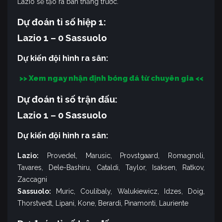
Lazio sẽ tạo ra bàn thắng trước.
Dự đoán tỉ số hiệp 1:
Lazio 1 – 0 Sassuolo
Dự kiến đội hình ra sân:
>> Xem ngay nhận định bóng đá từ chuyên gia <<
Dự đoán tỉ số trận đấu:
Lazio 1 – 0 Sassuolo
Dự kiến đội hình ra sân:
Lazio:
Provedel, Marusic, Provstgaard, Romagnoli,
Tavares, Dele-Bashiru, Cataldi, Taylor, Isaksen, Ratkov,
Zaccagni
Sassuolo:
Muric, Coulibaly, Walukiewicz, Idzes, Doig,
Thorstvedt, Lipani, Kone, Berardi, Pinamonti, Lauriente