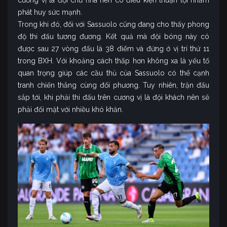
cương vị là đội chủ nhà nên có điều kiện thuận lợi nhằm
phát huy sức mạnh.
Trong khi đó, đối với Sassuolo cũng đang cho thấy phong
độ thi đấu tương đương. Kết quả mà đội bóng này có
được sau 27 vòng đấu là 38 điểm và đứng ở vị trí thứ 11
trong BXH. Với khoảng cách thấp hơn không xa là yếu tố
quan trọng giúp các cầu thủ của Sassuolo có thể cạnh
tranh chiến thắng cùng đối phương. Tuy nhiên, trận đấu
sắp tới, khi phải thi đấu trên cương vị là đội khách nên sẽ
phải đối mặt với nhiều khó khăn.