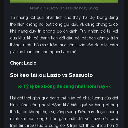
Nhận định Lazio vs Sassuolo ngày 10-03
Từ những kết quả phân tích cho thấy, hai đội bóng đang
thể hiện không nổi bật trong giải đấu và đang chứng tỏ có
khả năng duy trì phong độ ổn định. Tuy nhiên, trở lại với
quá khứ, khi có thành tích đối đầu nổi bật hơn gồm 3 trận
thắng, 1 trận hòa và 1 trận thua nên Lazio vẫn đem lại cảm
giác an toàn hơn cho người hâm mộ.
Chọn: Lazio
Soi kèo tài xỉu Lazio vs Sassuolo
>> Tỷ lệ kèo bóng đá sáng nhất hôm nay <<
Hai đội thời gian qua đang thể hiện có chất lượng của đội
hình hàng công hoạt động khá hiệu quả và hàng phòng
thủ lại có không thực sự vững vàng. Điều này được chứng
minh khi mà trong 6 trận gần nhất, đối với Lazio đã có 4
trận tài thì Sassuolo cũng có 5 trận kết thúc nhiều hơn 2