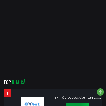
TOP
NHÀ CÁI
1
BH thể thao cược đầu hoàn 100%