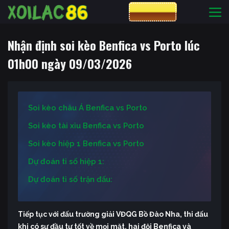
CƯỢC 8XBET
Nhận định soi kèo Benfica vs Porto lúc
01h00 ngày 09/03/2026
Soi kèo châu Á Benfica vs Porto
Soi kèo tài xỉu Benfica vs Porto
Soi kèo hiệp 1 Benfica vs Porto
Dự đoán tỉ số hiệp 1:
Dự đoán tỉ số trận đấu:
Tiếp tục với đấu trường giải VĐQG Bồ Đào Nha, thi đấu
khi có sự đầu tư tốt về mọi mặt, hai đội Benfica và