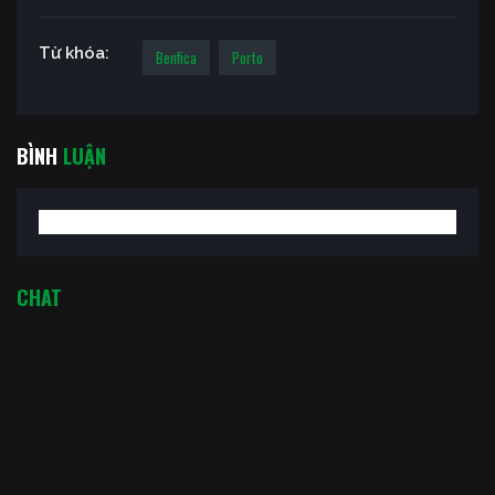
Từ khóa:
Benfica
Porto
BÌNH
LUẬN
CHAT