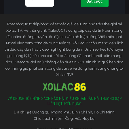
Đặt cược
Phát sóng trực tiếp bóng đá tất các giải đấu lớn nhỏ trên thế giới tại
Xoilac TV. Hệ thống link Xoilac86.tv cung cấp đầy đủ link xem bóng
đá online đường truyền tốc độ cao và bình luận tiếng Việt miễn phí.
Ngoài việc xem bóng đá trực tuyến tại Xôi Lạc TV còn mang đến lịch
thi đấu đầy đủ nhất, video highlight bóng đá mới, tin soi kèo từ chuyên
gia, bảng tỷ lệ kèo nhà cái, kết quả bóng đá nhanh nhất, cẩm nang
tips, livescore, đội ngũ phóng viên đưa tin 24h. Xin chúc quý bạn đọc
có những giờ phút xem bóng đá vui vẻ và đồng hành cùng chúng tôi
Xoilac TV!
VỀ CHÚNG TÔI
CHÍNH SÁCH BẢO MẬT
ĐIỀU KHOẢN
CÂU HỎI THƯỜNG GẶP
LIÊN HỆ
TUYỂN DỤNG
Đia chỉ:
54 Đường 3B, Phong Phú, Bình Chánh, Hồ Chí Minh.
Chịu trách nhiệm: Ông. Hứa Huy Lợi