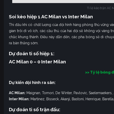
Tỉ lệ kèo trận AC M
Soi kèo hiệp 1 AC Milan vs Inter Milan
Thi đấu khi có chất lượng của đội hình hàng phòng thủ vững vàng
gian trôi đi vô ích, các cầu thủ của hai đội sẽ không vội vàng
chắc khung thành. Điều này dẫn đến, các pha bóng sẽ di chuyể
ra bàn thắng sớm.
Dự đoán tỉ số hiệp 1:
AC Milan 0 – 0 Inter Milan
>> Tỷ lệ bóng đ
Dự kiến đội hình ra sân:
AC Milan:
Maignan, Tomori, De Winter, Pavlovic, Saelemaekers, Ja
Inter Milan:
Martinez, Bisseck, Akanji, Bastoni, Henrique, Barel
Dự đoán tỉ số trận đấu: