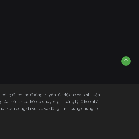
xem bóng đá online đường truyền tốc độ cao và bình luận
 đá mới, tin soi kèo từ chuyên gia, bảng tỷ lệ kèo nhà
 phút xem bóng đá vui vẻ và đồng hành cùng chúng tôi