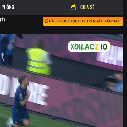
 PHỎNG
CHIA SẺ
gày
ĐẶT CƯỢC 8XBET UY TÍN NHẤT HIỆN NAY