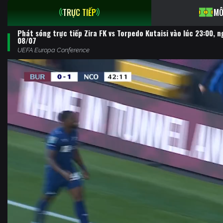
TRỰC TIẾP
MÔ
Phát sóng trực tiếp Zira FK vs Torpedo Kutaisi vào lúc 23:00, n
08/07
UEFA Europa Conference