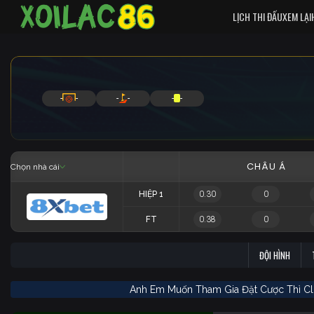
LỊCH THI ĐẤU
XEM LẠI
-
-
-
-
-
-
CHÂU Á
Chọn nhà cái
HIỆP 1
0.30
0
FT
0.38
0
ĐỘI HÌNH
Anh Em Muốn Tham Gia Đặt Cược Thì 