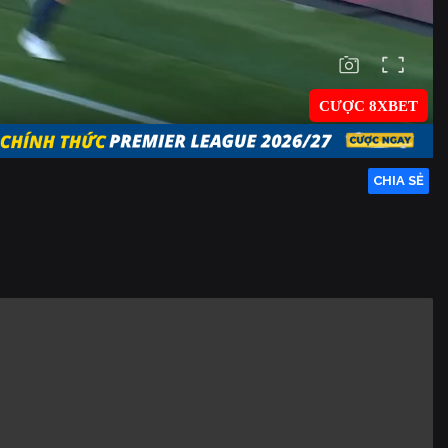
CHIA SẺ