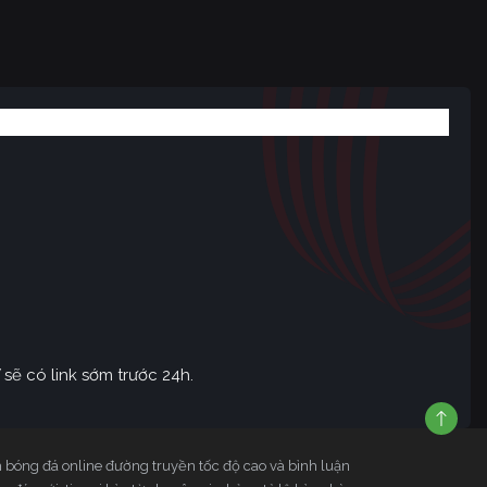
 sẽ có link sớm trước 24h.
xem bóng đá online đường truyền tốc độ cao và bình luận