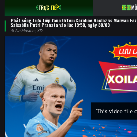
TRỰC TIẾP
MÔ
Phát sóng trực tiếp Yann Orteu/Caroline Racloz vs Marwan Faz
Salsabila Putri Pranata vào lúc 19:50, ngày 30/09
Al Ain Masters, XD