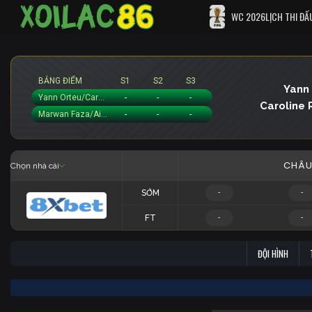
WC 2026
LỊCH THI ĐẤ
BẢNG ĐIỂM
S1
S2
S3
Yann
Yann Orteu/Caroline Racloz
-
-
-
Marwan Faza/Aisyah Salsabila Putri Pranata
-
-
-
CHÂU
Chọn nhà cái
SỚM
-
-
FT
-
-
ĐỘI HÌNH