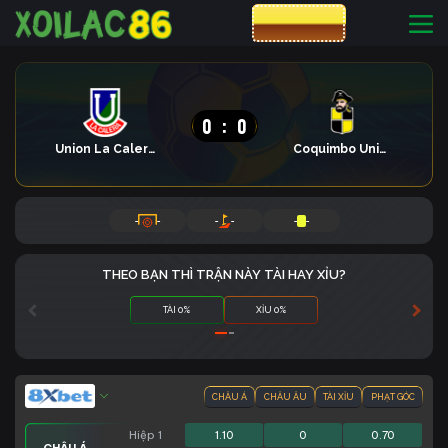
CƯỢC 8XBET
0
:
0
Union La Calera
Coquimbo Unido
-
-
-
-
-
-
THEO BẠN THÌ TRẬN NÀY TÀI HAY XỈU?
TÀI 0%
XỈU 0%
CHÂU Á
CHÂU ÂU
TÀI XỈU
PHẠT GÓC
Hiệp 1
1.10
0
0.70