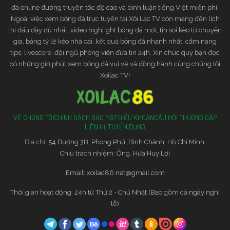
đá online đường truyền tốc độ cao và bình luận tiếng Việt miễn phí.
Ngoài việc xem bóng đá trực tuyến tại Xôi Lạc TV còn mang đến lịch
thi đấu đầy đủ nhất, video highlight bóng đá mới, tin soi kèo từ chuyên
gia, bảng tỷ lệ kèo nhà cái, kết quả bóng đá nhanh nhất, cẩm nang
tips, livescore, đội ngũ phóng viên đưa tin 24h. Xin chúc quý bạn đọc
có những giờ phút xem bóng đá vui vẻ và đồng hành cùng chúng tôi
Xoilac TV!
VỀ CHÚNG TÔI
CHÍNH SÁCH BẢO MẬT
ĐIỀU KHOẢN
CÂU HỎI THƯỜNG GẶP
LIÊN HỆ
TUYỂN DỤNG
Đia chỉ:
54 Đường 3B, Phong Phú, Bình Chánh, Hồ Chí Minh.
Chịu trách nhiệm: Ông. Hứa Huy Lợi
Email:
xoilac86.net@gmail.com
Thời gian hoạt động: 24h từ Thứ 2 - Chủ Nhật (Bao gồm cả ngày nghỉ
lễ)