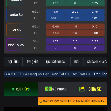
CHÂU Á
FT
1.05
0
0.75
Hiệp 1
4.5
2.05
2.75
CHÂU ÂU
FT
501.00
23.00
1.01
Hiệp 1
6.40
1.5
0.10
TÀI XỈU
FT
7.40
1.5
0.08
Sớm
1.37
3.5
0.55
PHẠT GÓC
FT
0
0
0
ĐỘI HÌNH
TỶ LỆ KÈO
LỊCH SỬ ĐỐI ĐẦU
BXH
SO SÁNH NHÀ CÁI
Quảng Cáo Của 8XBET Để Đăng Ký Đặt Cược Tất Cả Các T
CHIA SẺ
TRỰC TIẾP
MÔ PHỎNG
ĐẶT CƯỢC 8XBET UY TÍN NHẤT HIỆN NAY