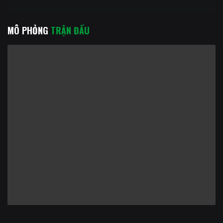
MÔ PHỎNG
TRẬN ĐẤU