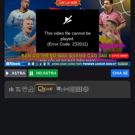
ASTRA
HD ASTRA
CHIA SẺ
CHAT