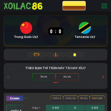
CƯỢC 8XBET
0
:
0
Trung Quốc U17
Tanzania U17
-
-
-
-
-
-
THEO BẠN THÌ TRẬN NÀY TÀI HAY XỈU?
TÀI 0%
XỈU 0%
CHÂU Á
CHÂU ÂU
TÀI XỈU
PHẠT GÓC
Hiệp 1
0.85
0
0.85