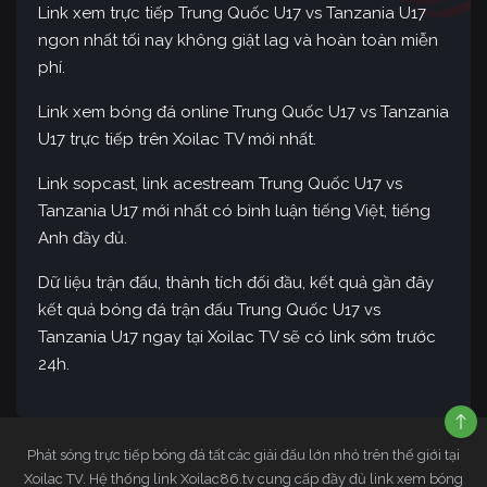
Link xem trực tiếp Trung Quốc U17 vs Tanzania U17
ngon nhất tối nay không giật lag và hoàn toàn miễn
phí.
Link xem bóng đá online Trung Quốc U17 vs Tanzania
U17 trực tiếp trên Xoilac TV mới nhất.
Link sopcast, link acestream Trung Quốc U17 vs
Tanzania U17 mới nhất có bình luận tiếng Việt, tiếng
Anh đầy đủ.
Dữ liệu trận đấu, thành tích đối đầu, kết quả gần đây
kết quả bóng đá trận đấu Trung Quốc U17 vs
Tanzania U17 ngay tại Xoilac TV sẽ có link sớm trước
24h.
Phát sóng trực tiếp bóng đá tất các giải đấu lớn nhỏ trên thế giới tại
Xoilac TV. Hệ thống link Xoilac86.tv cung cấp đầy đủ link xem bóng