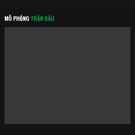
MÔ PHỎNG
TRẬN ĐẤU