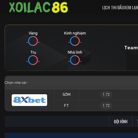
LỊCH THI ĐẤU
XEM LẠI
Vàng
Kinh nghiệm
_
_
_
_
Team
Trụ
Nhà lính
_
_
_
_
Chọn nhà cái
SỚM
1.72
FT
1.72
ĐỘI HÌNH