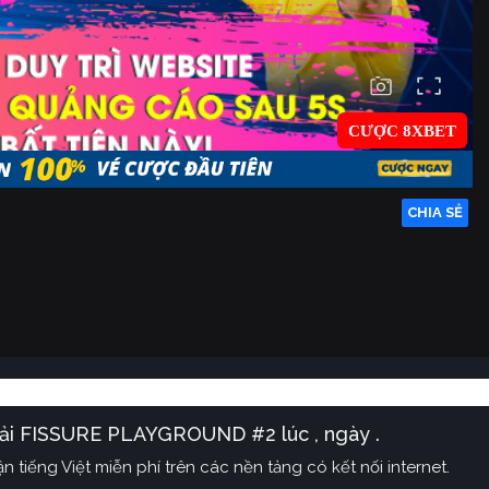
CHIA SẺ
iải FISSURE PLAYGROUND #2 lúc , ngày .
 tiếng Việt miễn phí trên các nền tảng có kết nối internet.