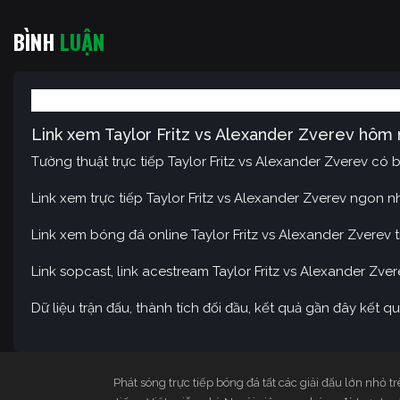
BÌNH
LUẬN
Link xem Taylor Fritz vs Alexander Zverev hôm n
Tường thuật trực tiếp Taylor Fritz vs Alexander Zverev có b
Link xem trực tiếp Taylor Fritz vs Alexander Zverev ngon n
Link xem bóng đá online Taylor Fritz vs Alexander Zverev tr
Link sopcast, link acestream Taylor Fritz vs Alexander Zver
Dữ liệu trận đấu, thành tích đối đầu, kết quả gần đây kết q
Phát sóng trực tiếp bóng đá tất các giải đấu lớn nhỏ t