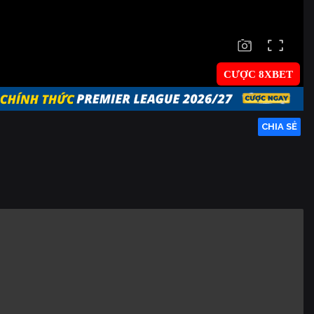
CHIA SẺ