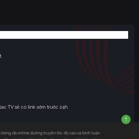
t.
lac TV sẽ có link sớm trước 24h.
xem bóng đá online đường truyền tốc độ cao và bình luận