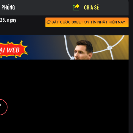
 PHỎNG
CHIA SẺ
:25, ngày
ĐẶT CƯỢC 8XBET UY TÍN NHẤT HIỆN NAY