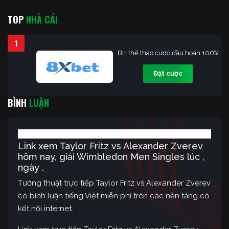
TOP
NHÀ CÁI
1
BH thể thao cược đầu hoàn 100%
Đặt cược
BÌNH
LUẬN
Link xem Taylor Fritz vs Alexander Zverev
hôm nay, giải Wimbledon Men Singles lúc ,
ngày .
Tường thuật trực tiếp Taylor Fritz vs Alexander Zverev
có bình luận tiếng Việt miễn phí trên các nền tảng có
kết nối internet.