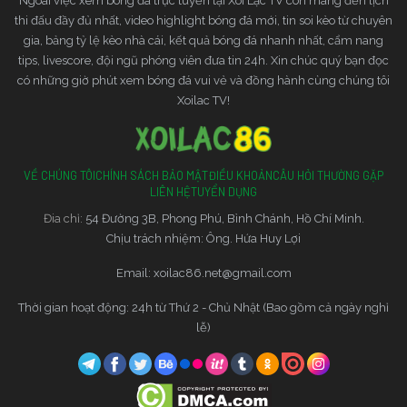
Ngoài việc xem bóng đá trực tuyến tại Xôi Lạc TV còn mang đến lịch
thi đấu đầy đủ nhất, video highlight bóng đá mới, tin soi kèo từ chuyên
gia, bảng tỷ lệ kèo nhà cái, kết quả bóng đá nhanh nhất, cẩm nang
tips, livescore, đội ngũ phóng viên đưa tin 24h. Xin chúc quý bạn đọc
có những giờ phút xem bóng đá vui vẻ và đồng hành cùng chúng tôi
Xoilac TV!
VỀ CHÚNG TÔI
CHÍNH SÁCH BẢO MẬT
ĐIỀU KHOẢN
CÂU HỎI THƯỜNG GẶP
LIÊN HỆ
TUYỂN DỤNG
Đia chỉ:
54 Đường 3B, Phong Phú, Bình Chánh, Hồ Chí Minh.
Chịu trách nhiệm: Ông. Hứa Huy Lợi
Email:
xoilac86.net@gmail.com
Thời gian hoạt động: 24h từ Thứ 2 - Chủ Nhật (Bao gồm cả ngày nghỉ
lễ)