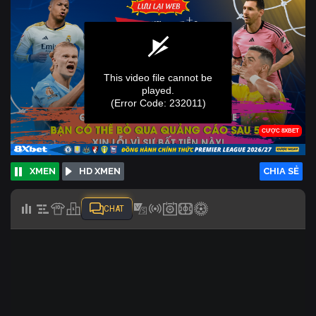
XMEN
HD XMEN
CHIA SẺ
CHAT