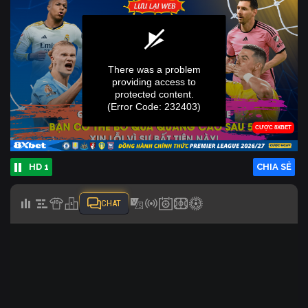
HD 1
CHIA SẺ
CHAT