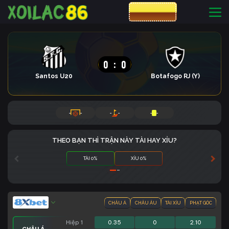
CƯỢC 8XBET
0
:
0
Santos U20
Botafogo RJ (Y)
-
-
-
-
-
-
THEO BẠN THÌ TRẬN NÀY TÀI HAY XỈU?
TÀI 0%
XỈU 0%
CHÂU Á
CHÂU ÂU
TÀI XỈU
PHẠT GÓC
Hiệp 1
0.35
0
2.10