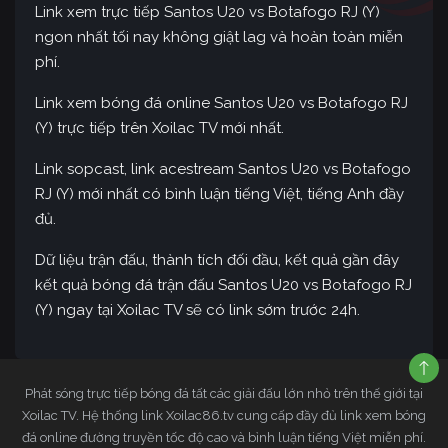
Link xem trực tiếp Santos U20 vs Botafogo RJ (Y)
ngon nhất tối nay không giật lag và hoàn toàn miễn
phí.
Link xem bóng đá online Santos U20 vs Botafogo RJ
(Y) trực tiếp trên Xoilac TV mới nhất.
Link sopcast, link acestream Santos U20 vs Botafogo
RJ (Y) mới nhất có bình luận tiếng Việt, tiếng Anh đầy
đủ.
Dữ liệu trận đấu, thành tích đối đầu, kết quả gần đây
kết quả bóng đá trận đấu Santos U20 vs Botafogo RJ
(Y) ngay tại Xoilac TV sẽ có link sớm trước 24h.
Phát sóng trực tiếp bóng đá tất các giải đấu lớn nhỏ trên thế giới tại
Xoilac TV. Hệ thống link Xoilac86.tv cung cấp đầy đủ link xem bóng
đá online đường truyền tốc độ cao và bình luận tiếng Việt miễn phí.