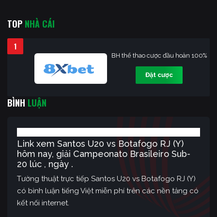
TOP
NHÀ CÁI
1
BH thể thao cược đầu hoàn 100%
Đặt cược
BÌNH
LUẬN
Link xem Santos U20 vs Botafogo RJ (Y)
hôm nay, giải Campeonato Brasileiro Sub-
20 lúc , ngày .
Tường thuật trực tiếp Santos U20 vs Botafogo RJ (Y)
có bình luận tiếng Việt miễn phí trên các nền tảng có
kết nối internet.