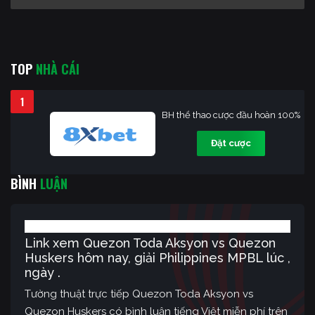
TOP
NHÀ CÁI
1
BH thể thao cược đầu hoàn 100%
Đặt cược
BÌNH
LUẬN
Link xem Quezon Toda Aksyon vs Quezon
Huskers hôm nay, giải Philippines MPBL lúc ,
ngày .
Tường thuật trực tiếp Quezon Toda Aksyon vs
Quezon Huskers có bình luận tiếng Việt miễn phí trên