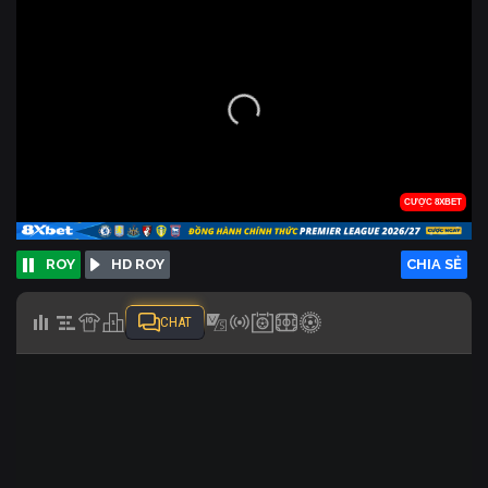
ROY
HD ROY
CHIA SẺ
CHAT