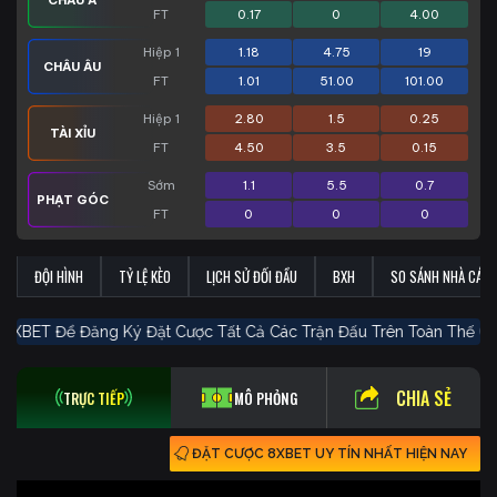
CHÂU Á
FT
0.17
0
4.00
Hiệp 1
1.18
4.75
19
CHÂU ÂU
FT
1.01
51.00
101.00
Hiệp 1
2.80
1.5
0.25
TÀI XỈU
FT
4.50
3.5
0.15
Sớm
1.1
5.5
0.7
PHẠT GÓC
FT
0
0
0
ĐỘI HÌNH
TỶ LỆ KÈO
LỊCH SỬ ĐỐI ĐẦU
BXH
SO SÁNH NHÀ CÁI
 Cáo Của 8XBET Để Đăng Ký Đặt Cược Tất Cả Các Trận Đ
CHIA SẺ
TRỰC TIẾP
MÔ PHỎNG
ĐẶT CƯỢC 8XBET UY TÍN NHẤT HIỆN NAY