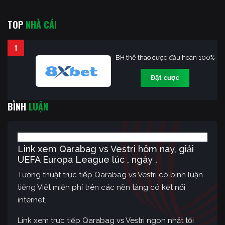
TOP
NHÀ CÁI
1
BH thể thao cược đầu hoàn 100%
Đặt cược
BÌNH
LUẬN
Link xem Qarabag vs Vestri hôm nay, giải
UEFA Europa League lúc , ngày .
Tường thuật trực tiếp Qarabag vs Vestri có bình luận
tiếng Việt miễn phí trên các nền tảng có kết nối
internet.
Link xem trực tiếp Qarabag vs Vestri ngon nhất tối