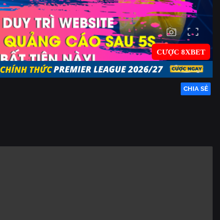
CHIA SẺ