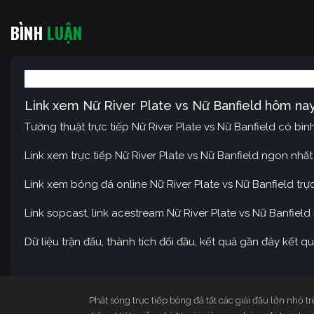
BÌNH
LUẬN
Link xem Nữ River Plate vs Nữ Banfield hôm nay,
Tường thuật trực tiếp Nữ River Plate vs Nữ Banfield có bình
Link xem trực tiếp Nữ River Plate vs Nữ Banfield ngon nhất
Link xem bóng đá online Nữ River Plate vs Nữ Banfield trực 
Link sopcast, link acestream Nữ River Plate vs Nữ Banfield 
Dữ liệu trận đấu, thành tích đối đầu, kết quả gần đây kết q
Phát sóng trực tiếp bóng đá tất các giải đấu lớn nhỏ t