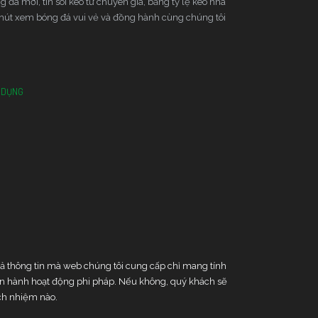
 đá mới, tin soi kèo từ chuyên gia, bảng tỷ lệ kèo nhà
 phút xem bóng đá vui vẻ và đồng hành cùng chúng tôi
 DỤNG
ất cả thông tin mà web chúng tôi cung cấp chỉ mang tính
iến hành hoạt động phi pháp. Nếu không, quý khách sẽ
ách nhiệm nào.