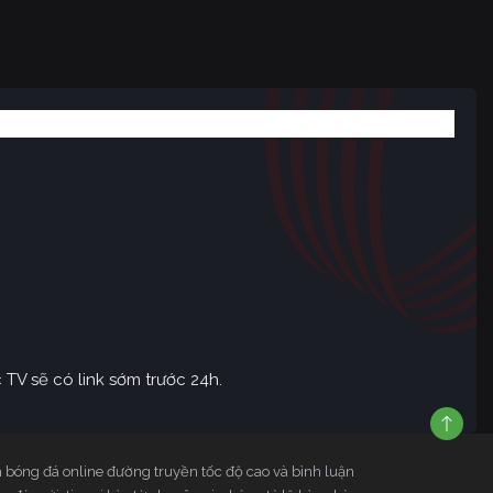
c TV sẽ có link sớm trước 24h.
xem bóng đá online đường truyền tốc độ cao và bình luận