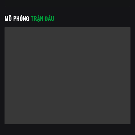
MÔ PHỎNG
TRẬN ĐẤU