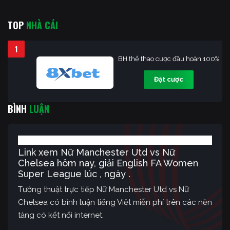
TOP
NHÀ CÁI
1
BH thể thao cược đầu hoàn 100%
Đặt cược
BÌNH
LUẬN
Link xem Nữ Manchester Utd vs Nữ
Chelsea hôm nay, giải English FA Women
Super League lúc , ngày .
Tường thuật trực tiếp Nữ Manchester Utd vs Nữ
Chelsea có bình luận tiếng Việt miễn phí trên các nền
tảng có kết nối internet.