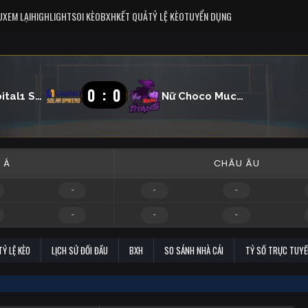
U
XEM LẠI
HIGHLIGHT
SOI KÈO
BXH
KẾT QUẢ
TỶ LỆ KÈO
TUYỂN DỤNG
0
:
0
Nữ Capital1 Spikers
Nữ Choco Mucho Titans
 Á
CHÂU ÂU
-
-
-
-
-
-
TỶ LỆ KÈO
LỊCH SỬ ĐỐI ĐẦU
BXH
SO SÁNH NHÀ CÁI
TỶ SỐ TRỰC TUYẾ