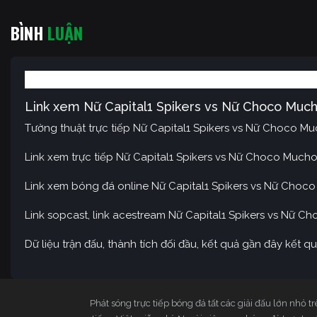
BÌNH
LUẬN
Link xem Nữ Capital1 Spikers vs Nữ Choco Mucho 
Tường thuật trực tiếp Nữ Capital1 Spikers vs Nữ Choco Much
Link xem trực tiếp Nữ Capital1 Spikers vs Nữ Choco Mucho 
Link xem bóng đá online Nữ Capital1 Spikers vs Nữ Choco M
Link sopcast, link acestream Nữ Capital1 Spikers vs Nữ Cho
Dữ liệu trận đấu, thành tích đối đầu, kết quả gần đây kết 
Phát sóng trực tiếp bóng đá tất các giải đấu lớn nhỏ t