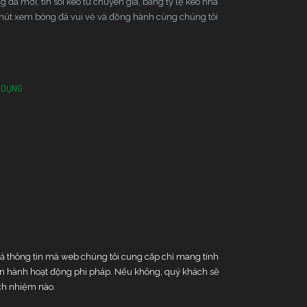
 đá mới, tin soi kèo từ chuyên gia, bảng tỷ lệ kèo nhà
 phút xem bóng đá vui vẻ và đồng hành cùng chúng tôi
 DỤNG
ất cả thông tin mà web chúng tôi cung cấp chỉ mang tính
iến hành hoạt động phi pháp. Nếu không, quý khách sẽ
ách nhiệm nào.