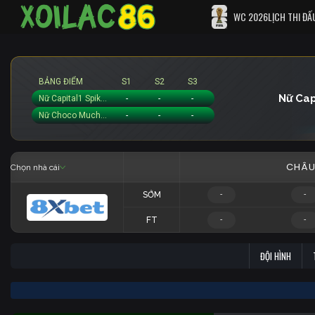
WC 2026
LỊCH THI ĐẤ
BẢNG ĐIỂM
S1
S2
S3
Nữ Capital1 Spikers
-
-
-
Nữ Choco Mucho Titans
-
-
-
CHÂU
Chọn nhà cái
SỚM
-
-
FT
-
-
ĐỘI HÌNH