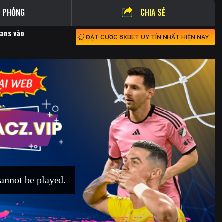
 PHỎNG
CHIA SẺ
tans vào
ĐẶT CƯỢC 8XBET UY TÍN NHẤT HIỆN NAY