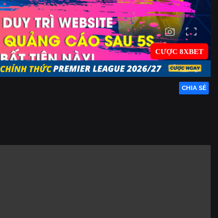
CHIA SẺ