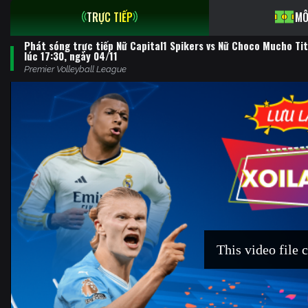
TRỰC TIẾP
MÔ
Phát sóng trực tiếp Nữ Capital1 Spikers vs Nữ Choco Mucho Ti
lúc 17:30, ngày 04/11
Premier Volleyball League