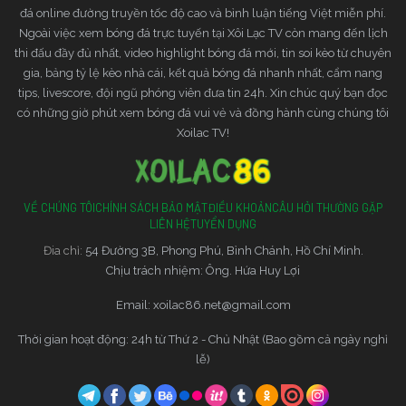
đá online đường truyền tốc độ cao và bình luận tiếng Việt miễn phí.
Ngoài việc xem bóng đá trực tuyến tại Xôi Lạc TV còn mang đến lịch
thi đấu đầy đủ nhất, video highlight bóng đá mới, tin soi kèo từ chuyên
gia, bảng tỷ lệ kèo nhà cái, kết quả bóng đá nhanh nhất, cẩm nang
tips, livescore, đội ngũ phóng viên đưa tin 24h. Xin chúc quý bạn đọc
có những giờ phút xem bóng đá vui vẻ và đồng hành cùng chúng tôi
Xoilac TV!
VỀ CHÚNG TÔI
CHÍNH SÁCH BẢO MẬT
ĐIỀU KHOẢN
CÂU HỎI THƯỜNG GẶP
LIÊN HỆ
TUYỂN DỤNG
Đia chỉ:
54 Đường 3B, Phong Phú, Bình Chánh, Hồ Chí Minh.
Chịu trách nhiệm: Ông. Hứa Huy Lợi
Email:
xoilac86.net@gmail.com
Thời gian hoạt động: 24h từ Thứ 2 - Chủ Nhật (Bao gồm cả ngày nghỉ
lễ)