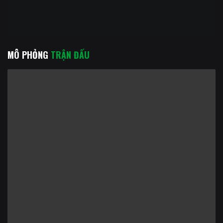
MÔ PHỎNG
TRẬN ĐẤU