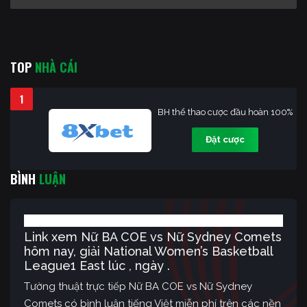
TOP
NHÀ CÁI
1
BH thể thao cược đầu hoàn 100%
Đặt cược
BÌNH
LUẬN
Link xem Nữ BA COE vs Nữ Sydney Comets
hôm nay, giải National Women’s Basketball
League1 East lúc , ngày .
Tường thuật trực tiếp Nữ BA COE vs Nữ Sydney
Comets có bình luận tiếng Việt miễn phí trên các nền