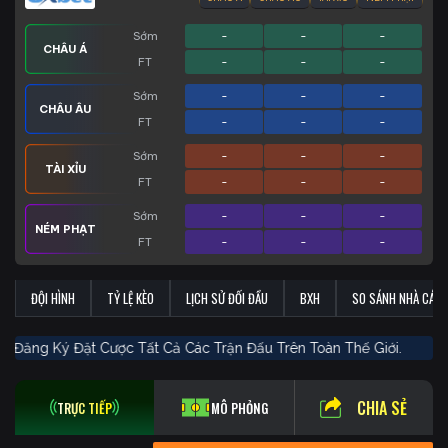
Sớm
-
-
-
CHÂU Á
FT
-
-
-
Sớm
-
-
-
CHÂU ÂU
FT
-
-
-
Sớm
-
-
-
TÀI XỈU
FT
-
-
-
Sớm
-
-
-
NÉM PHẠT
FT
-
-
-
ĐỘI HÌNH
TỶ LỆ KÈO
LỊCH SỬ ĐỐI ĐẦU
BXH
SO SÁNH NHÀ CÁI
a 8XBET Để Đăng Ký Đặt Cược Tất Cả Các Trận Đấu Trên
CHIA SẺ
TRỰC TIẾP
MÔ PHỎNG