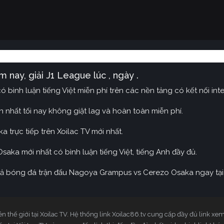
ay, giải J1 League lúc , ngày .
ình luận tiếng Việt miễn phí trên các nền tảng có kết nối inte
nhất tối nay không giật lag và hoàn toàn miễn phí.
trực tiếp trên Xoilac TV mới nhất.
aka mới nhất có bình luận tiếng Việt, tiếng Anh đầy đủ.
 quả bóng đá trận đấu Nagoya Grampus vs Cerezo Osaka ngay tại 
rên thế giới tại Xoilac TV. Hệ thống link Xoilac86.tv cung cấp đầy đủ link 