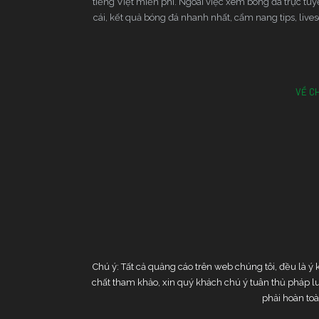
tiếng Việt miễn phí. Ngoài việc xem bóng đá trực tuyế
cái, kết quả bóng đá nhanh nhất, cẩm nang tips, liv
VỀ CH
Chú ý: Tất cả quảng cáo trên web chúng tôi, đều là y
chất tham khảo, xin quý khách chú ý tuân thủ pháp l
phải hoàn toà