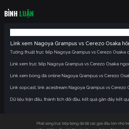
BÌNH
LUẬN
Link xem Nagoya Grampus vs Cerezo Osaka hôm n
Tường thuật trực tiếp Nagoya Grampus vs Cerezo Osaka có b
Link xem trực tiếp Nagoya Grampus vs Cerezo Osaka ngon 
Link xem bóng đá online Nagoya Grampus vs Cerezo Osaka 
Link sopcast, link acestream Nagoya Grampus vs Cerezo Os
Dữ liệu trận đấu, thành tích đối đầu, kết quả gần đây kết
Phát sóng trực tiếp bóng đá tất các giải đấu lớn nhỏ t