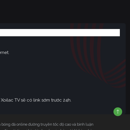
rnet.
Xoilac TV sẽ có link sớm trước 24h.
xem bóng đá online đường truyền tốc độ cao và bình luận