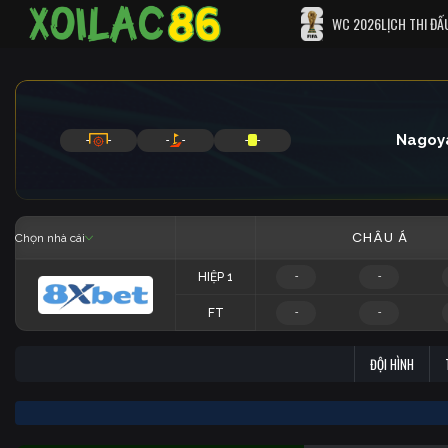
WC 2026
LỊCH THI ĐẤ
-
-
-
-
-
-
CHÂU Á
Chọn nhà cái
HIỆP 1
-
-
FT
-
-
ĐỘI HÌNH