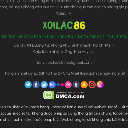
n tại Xôi Lạc TV còn mang đến lịch thi đấu đầy đủ nhất, video highlight bóng
escore, đội ngũ phóng viên đưa tin 24h. Xin chúc quý bạn đọc có những giờ
Xoilac TV!
ÚNG TÔI
CHÍNH SÁCH BẢO MẬT
ĐIỀU KHOẢN
CÂU HỎI THƯỜNG GẶP
LIÊN HỆ
TUYỂN
Đia chỉ:
54 Đường 3B, Phong Phú, Bình Chánh, Hồ Chí Minh.
Chịu trách nhiệm: Ông. Hứa Huy Lợi
Email:
xoilac86.net@gmail.com
Thời gian hoạt động: 24h từ Thứ 2 - Chủ Nhật (Bao gồm cả ngày nghỉ lễ)
́ kiến cá nhân của khách hàng, không có liên quan gì với web chúng tôi. T
uật của nước sở tại, không được phép sử dụng thông tin của chúng tôi để t
n chịu trách nhiệm trước pháp luật. Web chúng tôi sẽ không chịu bất kì tr