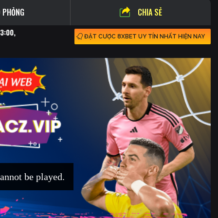
 PHỎNG
CHIA SẺ
3:00,
ĐẶT CƯỢC 8XBET UY TÍN NHẤT HIỆN NAY