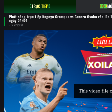
TRỰC TIẾP
MÔ
Phát sóng trực tiếp Nagoya Grampus vs Cerezo Osaka vào lúc 1
ngày 04/04
J1 League