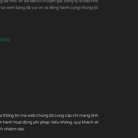
 đá mới, tin soi kèo từ chuyên gia, bảng tỷ lệ kèo nhà
 phút xem bóng đá vui vẻ và đồng hành cùng chúng tôi
 DỤNG
ất cả thông tin mà web chúng tôi cung cấp chỉ mang tính
iến hành hoạt động phi pháp. Nếu không, quý khách sẽ
ách nhiệm nào.