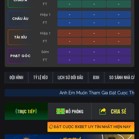
CHÂU Á
FT
-
-
-
Hiệp 1
-
-
-
CHÂU ÂU
FT
-
-
-
Hiệp 1
-
-
-
TÀI XỈU
FT
-
-
-
Sớm
-
-
-
PHẠT GÓC
FT
-
-
-
ĐỘI HÌNH
TỶ LỆ KÈO
LỊCH SỬ ĐỐI ĐẦU
BXH
SO SÁNH NHÀ CÁI
Anh Em Muốn Tham Gia Đặt Cược T
CHIA SẺ
TRỰC TIẾP
MÔ PHỎNG
ĐẶT CƯỢC 8XBET UY TÍN NHẤT HIỆN NAY