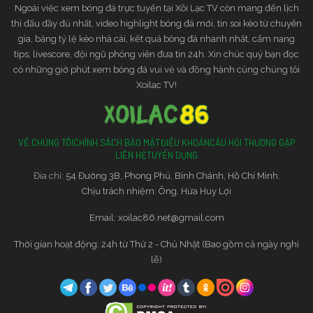
Ngoài việc xem bóng đá trực tuyến tại Xôi Lạc TV còn mang đến lịch
thi đấu đầy đủ nhất, video highlight bóng đá mới, tin soi kèo từ chuyên
gia, bảng tỷ lệ kèo nhà cái, kết quả bóng đá nhanh nhất, cẩm nang
tips, livescore, đội ngũ phóng viên đưa tin 24h. Xin chúc quý bạn đọc
có những giờ phút xem bóng đá vui vẻ và đồng hành cùng chúng tôi
Xoilac TV!
VỀ CHÚNG TÔI
CHÍNH SÁCH BẢO MẬT
ĐIỀU KHOẢN
CÂU HỎI THƯỜNG GẶP
LIÊN HỆ
TUYỂN DỤNG
Đia chỉ:
54 Đường 3B, Phong Phú, Bình Chánh, Hồ Chí Minh.
Chịu trách nhiệm: Ông. Hứa Huy Lợi
Email:
xoilac86.net@gmail.com
Thời gian hoạt động: 24h từ Thứ 2 - Chủ Nhật (Bao gồm cả ngày nghỉ
lễ)