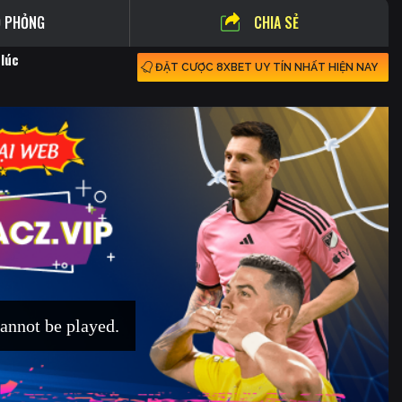
 PHỎNG
CHIA SẺ
 lúc
ĐẶT CƯỢC 8XBET UY TÍN NHẤT HIỆN NAY