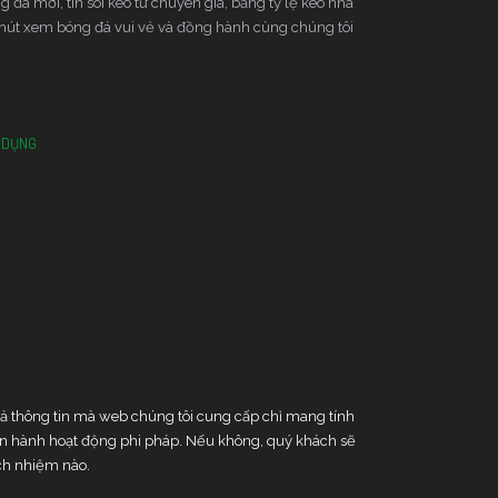
 đá mới, tin soi kèo từ chuyên gia, bảng tỷ lệ kèo nhà
 phút xem bóng đá vui vẻ và đồng hành cùng chúng tôi
 DỤNG
ất cả thông tin mà web chúng tôi cung cấp chỉ mang tính
iến hành hoạt động phi pháp. Nếu không, quý khách sẽ
ách nhiệm nào.