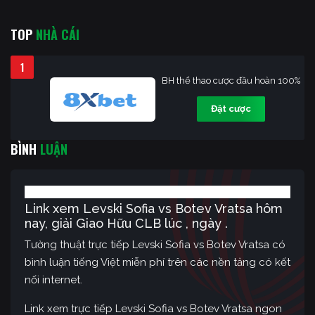
TOP
NHÀ CÁI
1
BH thể thao cược đầu hoàn 100%
Đặt cược
BÌNH
LUẬN
Link xem Levski Sofia vs Botev Vratsa hôm
nay, giải Giao Hữu CLB lúc , ngày .
Tường thuật trực tiếp Levski Sofia vs Botev Vratsa có
bình luận tiếng Việt miễn phí trên các nền tảng có kết
nối internet.
Link xem trực tiếp Levski Sofia vs Botev Vratsa ngon