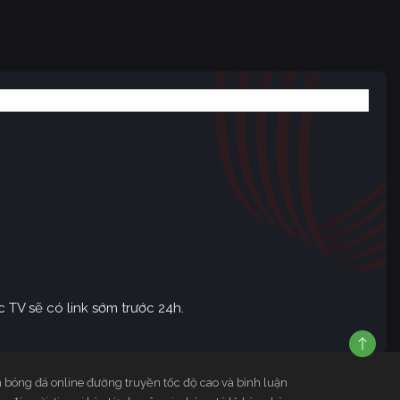
c TV sẽ có link sớm trước 24h.
xem bóng đá online đường truyền tốc độ cao và bình luận