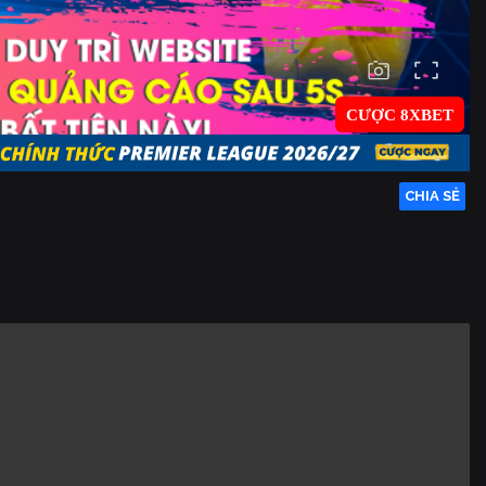
CHIA SẺ