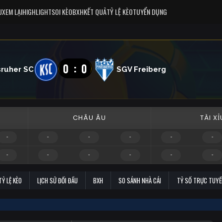
U
XEM LẠI
HIGHLIGHT
SOI KÈO
BXH
KẾT QUẢ
TỶ LỆ KÈO
TUYỂN DỤNG
0
:
0
sruher SC
SGV Freiberg
CHÂU ÂU
TÀI XỈ
-
-
-
-
-
-
-
-
-
-
-
-
TỶ LỆ KÈO
LỊCH SỬ ĐỐI ĐẦU
BXH
SO SÁNH NHÀ CÁI
TỶ SỐ TRỰC TUYẾ