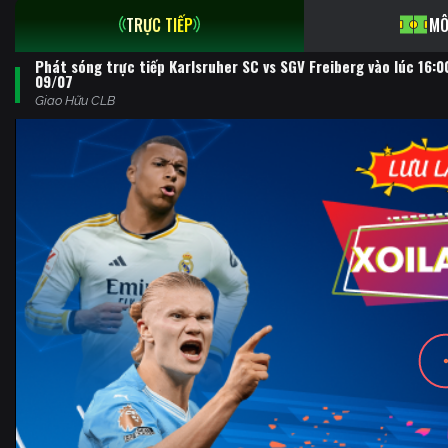
TRỰC TIẾP
MÔ
Phát sóng trực tiếp Karlsruher SC vs SGV Freiberg vào lúc 16:0
09/07
Giao Hữu CLB