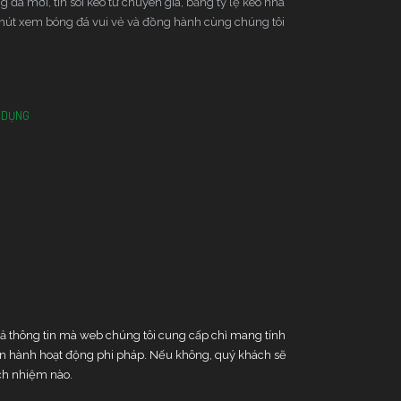
 đá mới, tin soi kèo từ chuyên gia, bảng tỷ lệ kèo nhà
 phút xem bóng đá vui vẻ và đồng hành cùng chúng tôi
 DỤNG
ất cả thông tin mà web chúng tôi cung cấp chỉ mang tính
iến hành hoạt động phi pháp. Nếu không, quý khách sẽ
ách nhiệm nào.