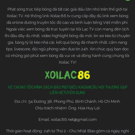
Phát sóng trực tiếp bóng đá tất các giải đấu lớn nhỏ trên thế giới tại
Xoilac TV. Hệ thống link Xoilac86.tv cung cấp đầy đủ link xem bóng
đá online đường truyền tốc độ cao và bình luận tiếng Việt miễn phí.
Ngoài việc xem bóng đá trực tuyến tại Xôi Lạc TV còn mang đến lịch
thi đấu đầy đủ nhất, video highlight bóng đá mới, tin soi kèo từ chuyên
gia, bảng tỷ lệ kèo nhà cái, kết quả bóng đá nhanh nhất, cẩm nang
tips, livescore, đội ngũ phóng viên đưa tin 24h. Xin chúc quý bạn đọc
có những giờ phút xem bóng đá vui vẻ và đồng hành cùng chúng tôi
Xoilac TV!
VỀ CHÚNG TÔI
CHÍNH SÁCH BẢO MẬT
ĐIỀU KHOẢN
CÂU HỎI THƯỜNG GẶP
LIÊN HỆ
TUYỂN DỤNG
Đia chỉ:
54 Đường 3B, Phong Phú, Bình Chánh, Hồ Chí Minh.
Chịu trách nhiệm: Ông. Hứa Huy Lợi
Email:
xoilac86.net@gmail.com
Thời gian hoạt động: 24h từ Thứ 2 - Chủ Nhật (Bao gồm cả ngày nghỉ