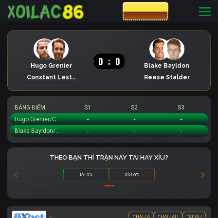
CƯỢC 8XBET
0
:
0
Hugo Grenier
Blake Bayldon
Constant Lestienne
Reese Stalder
BẢNG ĐIỂM
S1
S2
S3
Hugo Grenier/Constant Lestienne
-
-
-
Blake Bayldon/Reese Stalder
-
-
-
THEO BẠN THÌ TRẬN NÀY TÀI HAY XỈU?
TÀI 0%
XỈU 0%
CHÂU Á
CHÂU ÂU
TÀI XỈU