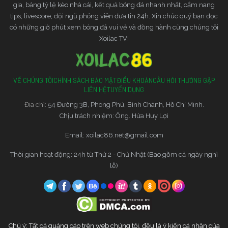
gia, bảng tỷ lệ kèo nhà cái, kết quả bóng đá nhanh nhất, cẩm nang
tips, livescore, đội ngũ phóng viên đưa tin 24h. Xin chúc quý bạn đọc
có những giờ phút xem bóng đá vui vẻ và đồng hành cùng chúng tôi
Xoilac TV!
VỀ CHÚNG TÔI
CHÍNH SÁCH BẢO MẬT
ĐIỀU KHOẢN
CÂU HỎI THƯỜNG GẶP
LIÊN HỆ
TUYỂN DỤNG
Đia chỉ:
54 Đường 3B, Phong Phú, Bình Chánh, Hồ Chí Minh.
Chịu trách nhiệm: Ông. Hứa Huy Lợi
Email:
xoilac86.net@gmail.com
Thời gian hoạt động: 24h từ Thứ 2 - Chủ Nhật (Bao gồm cả ngày nghỉ
lễ)
Chú ý: Tất cả quảng cáo trên web chúng tôi, đều là ý kiến cá nhân của