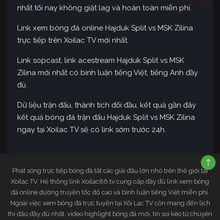
nhất tối nay không giật lag và hoàn toàn miễn phí.
Link xem bóng đá online Hajduk Split vs MSK Zilina
trực tiếp trên Xoilac TV mới nhất.
Link sopcast, link acestream Hajduk Split vs MSK
Zilina mới nhất có bình luận tiếng Việt, tiếng Anh đầy
đủ.
Dữ liệu trận đấu, thành tích đối đầu, kết quả gần đây
kết quả bóng đá trận đấu Hajduk Split vs MSK Zilina
ngay tại Xoilac TV sẽ có link sớm trước 24h.
Phát sóng trực tiếp bóng đá tất các giải đấu lớn nhỏ trên thế giới tại
Xoilac TV. Hệ thống link Xoilac86.tv cung cấp đầy đủ link xem bóng
đá online đường truyền tốc độ cao và bình luận tiếng Việt miễn phí.
Ngoài việc xem bóng đá trực tuyến tại Xôi Lạc TV còn mang đến lịch
thi đấu đầy đủ nhất, video highlight bóng đá mới, tin soi kèo từ chuyên