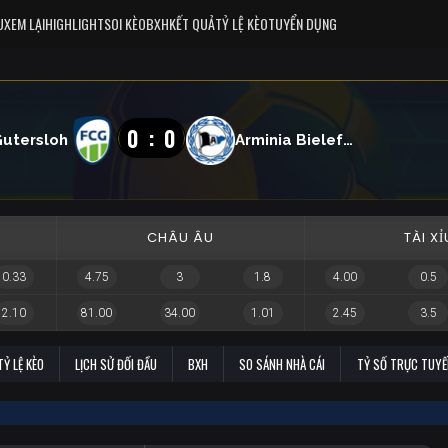
U
XEM LẠI
HIGHLIGHT
SOI KÈO
BXH
KẾT QUẢ
TỶ LỆ KÈO
TUYỂN DỤNG
0
:
0
utersloh
Arminia Bielefeld
CHÂU ÂU
TÀI XỈ
0.33
4.75
3
1.8
4.00
0.5
2.10
81.00
34.00
1.01
2.45
3.5
TỶ LỆ KÈO
LỊCH SỬ ĐỐI ĐẦU
BXH
SO SÁNH NHÀ CÁI
TỶ SỐ TRỰC TUYẾ