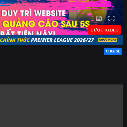
CHIA SẺ