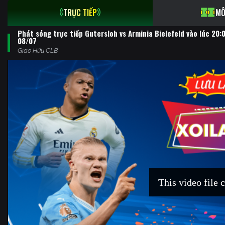
TRỰC TIẾP
MÔ
Phát sóng trực tiếp Gutersloh vs Arminia Bielefeld vào lúc 20:
08/07
Giao Hữu CLB