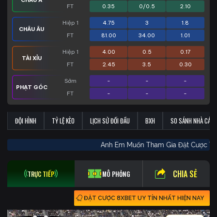
CHÂU Á
FT
0.35
0/0.5
2.10
Hiệp 1
4.75
3
1.8
CHÂU ÂU
FT
81.00
34.00
1.01
Hiệp 1
4.00
0.5
0.17
TÀI XỈU
FT
2.45
3.5
0.30
Sớm
-
-
-
PHẠT GÓC
FT
-
-
-
ĐỘI HÌNH
TỶ LỆ KÈO
LỊCH SỬ ĐỐI ĐẦU
BXH
SO SÁNH NHÀ CÁI
Anh Em Muốn Tham Gia Đặt Cược
CHIA SẺ
TRỰC TIẾP
MÔ PHỎNG
ĐẶT CƯỢC 8XBET UY TÍN NHẤT HIỆN NAY