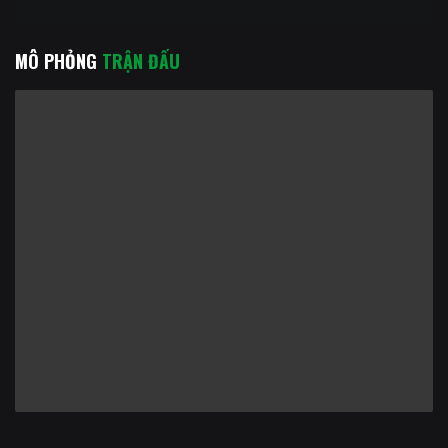
MÔ PHỎNG
TRẬN ĐẤU