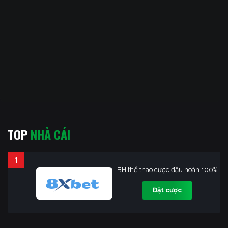
TOP
NHÀ CÁI
1
BH thể thao cược đầu hoàn 100%
Đặt cược