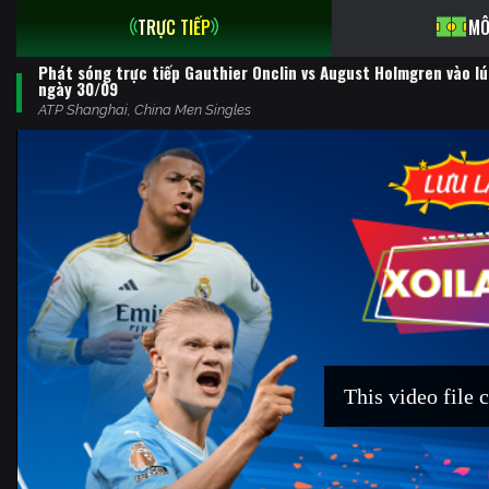
TRỰC TIẾP
MÔ
Phát sóng trực tiếp Gauthier Onclin vs August Holmgren vào lú
ngày 30/09
ATP Shanghai, China Men Singles