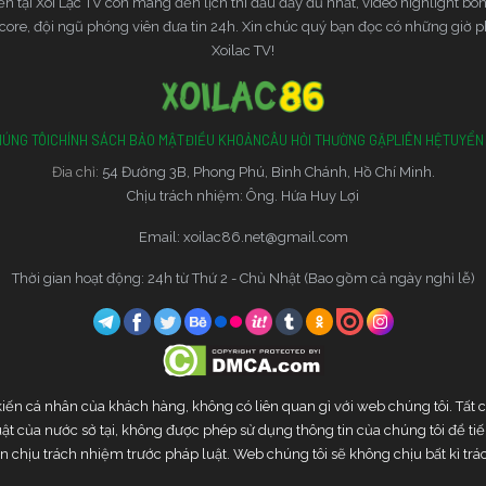
n tại Xôi Lạc TV còn mang đến lịch thi đấu đầy đủ nhất, video highlight bóng
escore, đội ngũ phóng viên đưa tin 24h. Xin chúc quý bạn đọc có những giờ
Xoilac TV!
ÚNG TÔI
CHÍNH SÁCH BẢO MẬT
ĐIỀU KHOẢN
CÂU HỎI THƯỜNG GẶP
LIÊN HỆ
TUYỂN
Đia chỉ:
54 Đường 3B, Phong Phú, Bình Chánh, Hồ Chí Minh.
Chịu trách nhiệm: Ông. Hứa Huy Lợi
Email:
xoilac86.net@gmail.com
Thời gian hoạt động: 24h từ Thứ 2 - Chủ Nhật (Bao gồm cả ngày nghỉ lễ)
́ kiến cá nhân của khách hàng, không có liên quan gì với web chúng tôi. T
uật của nước sở tại, không được phép sử dụng thông tin của chúng tôi để t
n chịu trách nhiệm trước pháp luật. Web chúng tôi sẽ không chịu bất kì tr