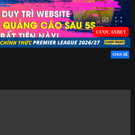
CHIA SẺ