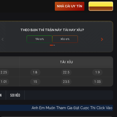
CƯỢC 8XBET
NHÀ CÁI UY TÍN
THEO BẠN THÌ TRẬN NÀY TÀI HAY XỈU?
TÀI 0%
XỈU 0%
TÀI XỈU
2.25
1.8
22.5
1.9
1.01
15
23.5
1.03
N
SOI KÈO
Anh Em Muốn Tham Gia Đặt Cược Thì Click Và