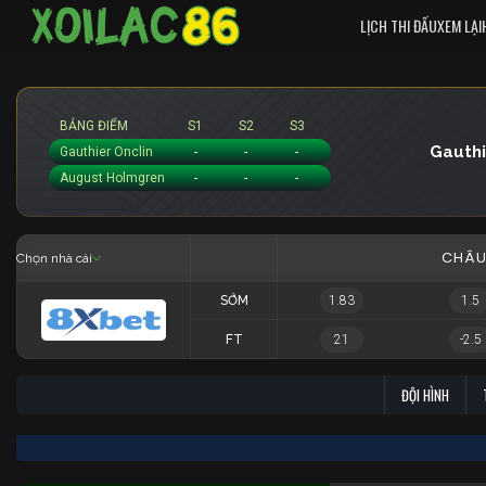
LỊCH THI ĐẤU
XEM LẠI
BẢNG ĐIỂM
S1
S2
S3
Gauthi
Gauthier Onclin
-
-
-
August Holmgren
-
-
-
CHÂU
Chọn nhà cái
SỚM
1.83
1.5
FT
21
-2.5
ĐỘI HÌNH