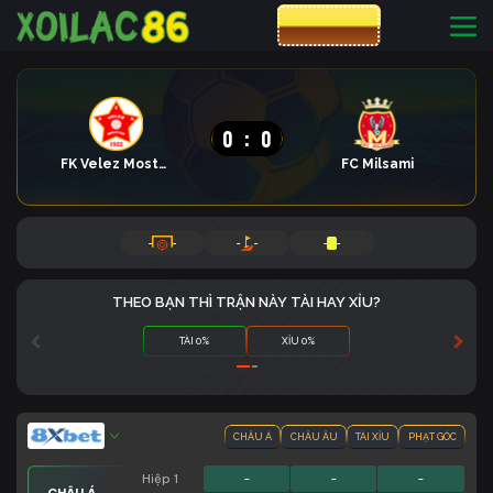
CƯỢC 8XBET
0
:
0
FK Velez Mostar
FC Milsami
-
-
-
-
-
-
THEO BẠN THÌ TRẬN NÀY TÀI HAY XỈU?
TÀI 0%
XỈU 0%
CHÂU Á
CHÂU ÂU
TÀI XỈU
PHẠT GÓC
Hiệp 1
-
-
-