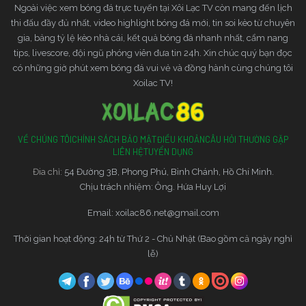
Ngoài việc xem bóng đá trực tuyến tại Xôi Lạc TV còn mang đến lịch
thi đấu đầy đủ nhất, video highlight bóng đá mới, tin soi kèo từ chuyên
gia, bảng tỷ lệ kèo nhà cái, kết quả bóng đá nhanh nhất, cẩm nang
tips, livescore, đội ngũ phóng viên đưa tin 24h. Xin chúc quý bạn đọc
có những giờ phút xem bóng đá vui vẻ và đồng hành cùng chúng tôi
Xoilac TV!
VỀ CHÚNG TÔI
CHÍNH SÁCH BẢO MẬT
ĐIỀU KHOẢN
CÂU HỎI THƯỜNG GẶP
LIÊN HỆ
TUYỂN DỤNG
Đia chỉ:
54 Đường 3B, Phong Phú, Bình Chánh, Hồ Chí Minh.
Chịu trách nhiệm: Ông. Hứa Huy Lợi
Email:
xoilac86.net@gmail.com
Thời gian hoạt động: 24h từ Thứ 2 - Chủ Nhật (Bao gồm cả ngày nghỉ
lễ)