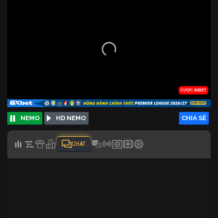
NEMO
HD NEMO
CHIA SẺ
CHAT