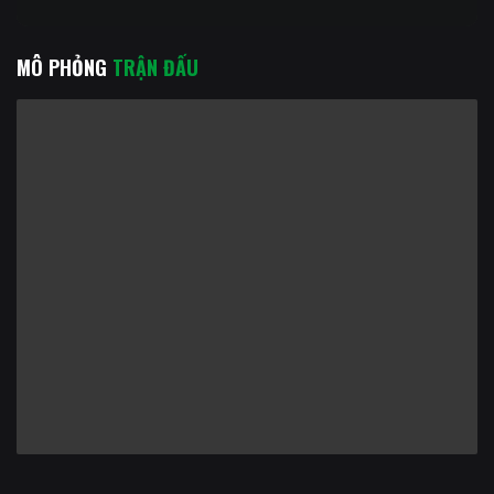
MÔ PHỎNG
TRẬN ĐẤU