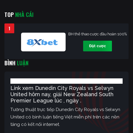
TOP
NHÀ CÁI
1
BH thể thao cược đầu hoàn 100%
Đặt cược
BÌNH
LUẬN
Link xem Dunedin City Royals vs Selwyn
United hôm nay, giải New Zealand South
Premier League lúc , ngày .
Tường thuật trực tiếp Dunedin City Royals vs Selwyn
United có bình luận tiếng Việt miễn phí trên các nền
tảng có kết nối internet.