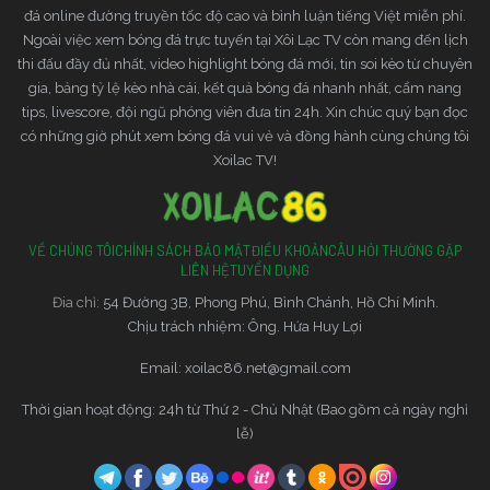
đá online đường truyền tốc độ cao và bình luận tiếng Việt miễn phí.
Ngoài việc xem bóng đá trực tuyến tại Xôi Lạc TV còn mang đến lịch
thi đấu đầy đủ nhất, video highlight bóng đá mới, tin soi kèo từ chuyên
gia, bảng tỷ lệ kèo nhà cái, kết quả bóng đá nhanh nhất, cẩm nang
tips, livescore, đội ngũ phóng viên đưa tin 24h. Xin chúc quý bạn đọc
có những giờ phút xem bóng đá vui vẻ và đồng hành cùng chúng tôi
Xoilac TV!
VỀ CHÚNG TÔI
CHÍNH SÁCH BẢO MẬT
ĐIỀU KHOẢN
CÂU HỎI THƯỜNG GẶP
LIÊN HỆ
TUYỂN DỤNG
Đia chỉ:
54 Đường 3B, Phong Phú, Bình Chánh, Hồ Chí Minh.
Chịu trách nhiệm: Ông. Hứa Huy Lợi
Email:
xoilac86.net@gmail.com
Thời gian hoạt động: 24h từ Thứ 2 - Chủ Nhật (Bao gồm cả ngày nghỉ
lễ)