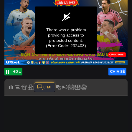
HD 1
CHIA SẺ
CHAT