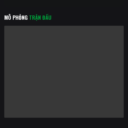
MÔ PHỎNG
TRẬN ĐẤU