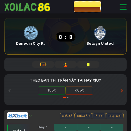
CƯỢC 8XBET
0
:
0
Dunedin City Royals
Selwyn United
-
-
-
-
-
-
THEO BẠN THÌ TRẬN NÀY TÀI HAY XỈU?
TÀI 0%
XỈU 0%
CHÂU Á
CHÂU ÂU
TÀI XỈU
PHẠT GÓC
Hiệp 1
-
-
-