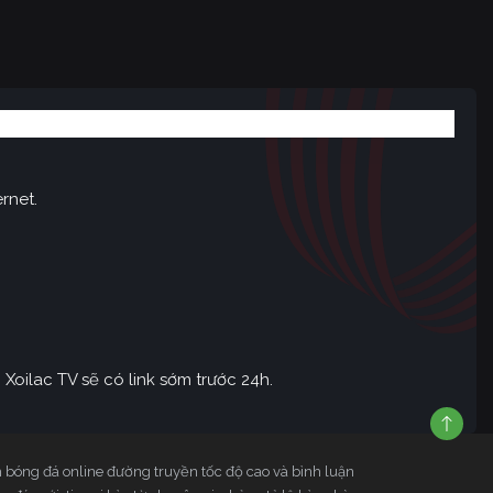
rnet.
 Xoilac TV sẽ có link sớm trước 24h.
xem bóng đá online đường truyền tốc độ cao và bình luận