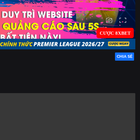
CHIA SẺ