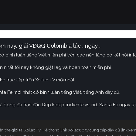
m nay, giải VĐQG Colombia lúc , ngày .
 bình luận tiếng Việt miễn phí trên các nền tảng có kết nối inte
n nhất tối nay không giật lag và hoàn toàn miễn phí.
 trực tiếp trên Xoilac TV mới nhất.
ta Fe mới nhất có bình luận tiếng Việt, tiếng Anh đầy đủ.
quả bóng đá trận đấu Dep.Independiente vs Ind. Santa Fe ngay tại
rên thế giới tại Xoilac TV. Hệ thống link Xoilac86.tv cung cấp đầy đủ link 