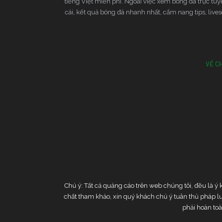
tiếng Việt miễn phí. Ngoài việc xem bóng đá trực tuyế
cái, kết quả bóng đá nhanh nhất, cẩm nang tips, liv
VỀ CH
Chú ý: Tất cả quảng cáo trên web chúng tôi, đều là y
chất tham khảo, xin quý khách chú ý tuân thủ pháp l
phải hoàn toà