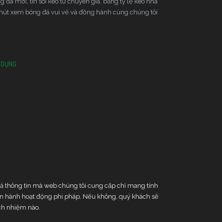
 đá mới, tin soi kèo từ chuyên gia, bảng tỷ lệ kèo nhà
 phút xem bóng đá vui vẻ và đồng hành cùng chúng tôi
 DỤNG
ất cả thông tin mà web chúng tôi cung cấp chỉ mang tính
iến hành hoạt động phi pháp. Nếu không, quý khách sẽ
ách nhiệm nào.