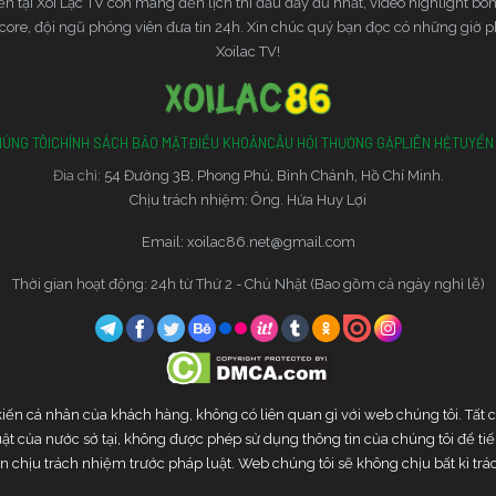
n tại Xôi Lạc TV còn mang đến lịch thi đấu đầy đủ nhất, video highlight bóng
escore, đội ngũ phóng viên đưa tin 24h. Xin chúc quý bạn đọc có những giờ
Xoilac TV!
ÚNG TÔI
CHÍNH SÁCH BẢO MẬT
ĐIỀU KHOẢN
CÂU HỎI THƯỜNG GẶP
LIÊN HỆ
TUYỂN
Đia chỉ:
54 Đường 3B, Phong Phú, Bình Chánh, Hồ Chí Minh.
Chịu trách nhiệm: Ông. Hứa Huy Lợi
Email:
xoilac86.net@gmail.com
Thời gian hoạt động: 24h từ Thứ 2 - Chủ Nhật (Bao gồm cả ngày nghỉ lễ)
́ kiến cá nhân của khách hàng, không có liên quan gì với web chúng tôi. T
uật của nước sở tại, không được phép sử dụng thông tin của chúng tôi để t
n chịu trách nhiệm trước pháp luật. Web chúng tôi sẽ không chịu bất kì tr