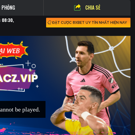
 PHỎNG
CHIA SẺ
 08:30,
ĐẶT CƯỢC 8XBET UY TÍN NHẤT HIỆN NAY