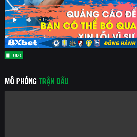
HD 1
MÔ PHỎNG
TRẬN ĐẤU