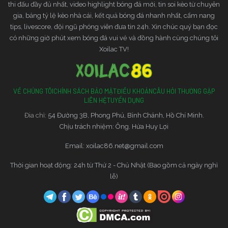
thi đấu đầy đủ nhất, video highlight bóng đá mới, tin soi kèo từ chuyên
gia, bảng tỷ lệ kèo nhà cái, kết quả bóng đá nhanh nhất, cẩm nang
tips, livescore, đội ngũ phóng viên đưa tin 24h. Xin chúc quý bạn đọc
có những giờ phút xem bóng đá vui vẻ và đồng hành cùng chúng tôi
Xoilac TV!
VỀ CHÚNG TÔI
CHÍNH SÁCH BẢO MẬT
ĐIỀU KHOẢN
CÂU HỎI THƯỜNG GẶP
LIÊN HỆ
TUYỂN DỤNG
Đia chỉ:
54 Đường 3B, Phong Phú, Bình Chánh, Hồ Chí Minh.
Chịu trách nhiệm: Ông. Hứa Huy Lợi
Email:
xoilac86.net@gmail.com
Thời gian hoạt động: 24h từ Thứ 2 - Chủ Nhật (Bao gồm cả ngày nghỉ
lễ)