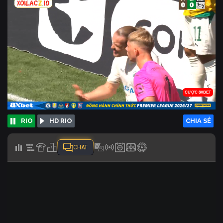
RIO
HD RIO
CHIA SẺ
CHAT