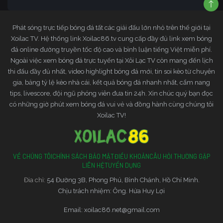
Phát sóng trực tiếp bóng đá tất các giải đấu lớn nhỏ trên thế giới tại
Xoilac TV. Hệ thống link Xoilac86.tv cung cấp đầy đủ link xem bóng
đá online đường truyền tốc độ cao và bình luận tiếng Việt miễn phí.
Ngoài việc xem bóng đá trực tuyến tại Xôi Lạc TV còn mang đến lịch
thi đấu đầy đủ nhất, video highlight bóng đá mới, tin soi kèo từ chuyên
gia, bảng tỷ lệ kèo nhà cái, kết quả bóng đá nhanh nhất, cẩm nang
tips, livescore, đội ngũ phóng viên đưa tin 24h. Xin chúc quý bạn đọc
có những giờ phút xem bóng đá vui vẻ và đồng hành cùng chúng tôi
Xoilac TV!
VỀ CHÚNG TÔI
CHÍNH SÁCH BẢO MẬT
ĐIỀU KHOẢN
CÂU HỎI THƯỜNG GẶP
LIÊN HỆ
TUYỂN DỤNG
Đia chỉ:
54 Đường 3B, Phong Phú, Bình Chánh, Hồ Chí Minh.
Chịu trách nhiệm: Ông. Hứa Huy Lợi
Email:
xoilac86.net@gmail.com