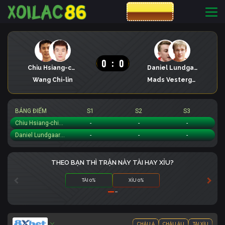
CƯỢC 8XBET
0
:
0
Chiu Hsiang-chieh
Daniel Lundgaard
Wang Chi-lin
Mads Vestergaard
BẢNG ĐIỂM
S1
S2
S3
Chiu Hsiang-chieh/Wang Chi-lin
-
-
-
Daniel Lundgaard/Mads Vestergaard
-
-
-
THEO BẠN THÌ TRẬN NÀY TÀI HAY XỈU?
TÀI 0%
XỈU 0%
CHÂU Á
CHÂU ÂU
TÀI XỈU