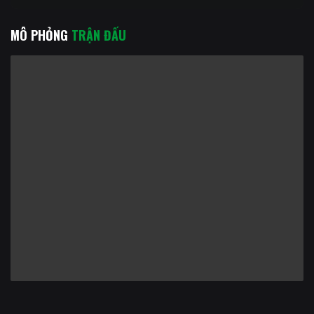
MÔ PHỎNG
TRẬN ĐẤU