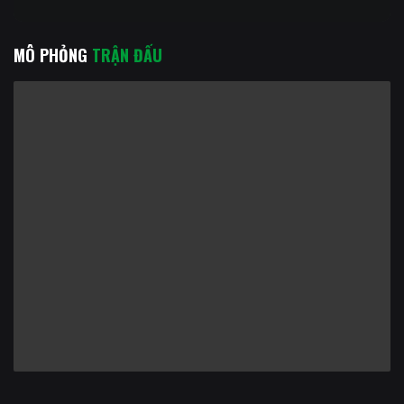
MÔ PHỎNG
TRẬN ĐẤU