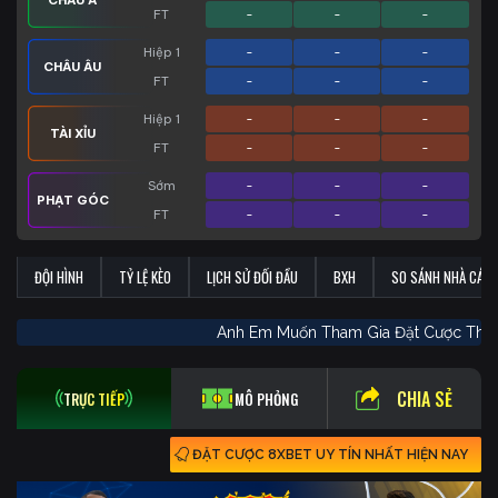
CHÂU Á
FT
-
-
-
Hiệp 1
-
-
-
CHÂU ÂU
FT
-
-
-
Hiệp 1
-
-
-
TÀI XỈU
FT
-
-
-
Sớm
-
-
-
PHẠT GÓC
FT
-
-
-
ĐỘI HÌNH
TỶ LỆ KÈO
LỊCH SỬ ĐỐI ĐẦU
BXH
SO SÁNH NHÀ CÁI
Anh Em Muốn Tham Gia Đặt Cược 
CHIA SẺ
TRỰC TIẾP
MÔ PHỎNG
ĐẶT CƯỢC 8XBET UY TÍN NHẤT HIỆN NAY