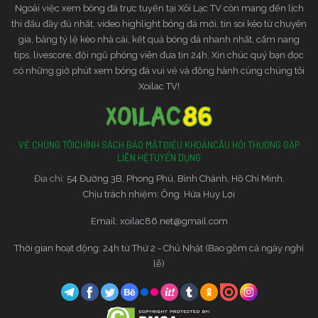
Ngoài việc xem bóng đá trực tuyến tại Xôi Lạc TV còn mang đến lịch
thi đấu đầy đủ nhất, video highlight bóng đá mới, tin soi kèo từ chuyên
gia, bảng tỷ lệ kèo nhà cái, kết quả bóng đá nhanh nhất, cẩm nang
tips, livescore, đội ngũ phóng viên đưa tin 24h. Xin chúc quý bạn đọc
có những giờ phút xem bóng đá vui vẻ và đồng hành cùng chúng tôi
Xoilac TV!
VỀ CHÚNG TÔI
CHÍNH SÁCH BẢO MẬT
ĐIỀU KHOẢN
CÂU HỎI THƯỜNG GẶP
LIÊN HỆ
TUYỂN DỤNG
Đia chỉ:
54 Đường 3B, Phong Phú, Bình Chánh, Hồ Chí Minh.
Chịu trách nhiệm: Ông. Hứa Huy Lợi
Email:
xoilac86.net@gmail.com
Thời gian hoạt động: 24h từ Thứ 2 - Chủ Nhật (Bao gồm cả ngày nghỉ
lễ)