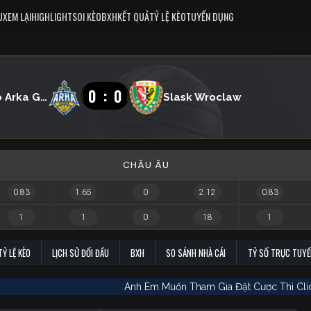
U
XEM LẠI
HIGHLIGHT
SOI KÈO
BXH
KẾT QUẢ
TỶ LỆ KÈO
TUYỂN DỤNG
0
:
0
Asseco Arka Gdynia
Slask Wroclaw
CHÂU ÂU
0.83
1.65
0
2.12
0.83
1
1
0
18
1
TỶ LỆ KÈO
LỊCH SỬ ĐỐI ĐẦU
BXH
SO SÁNH NHÀ CÁI
TỶ SỐ TRỰC TUYẾ
Anh Em Muốn Tham Gia Đặt Cược Thì C