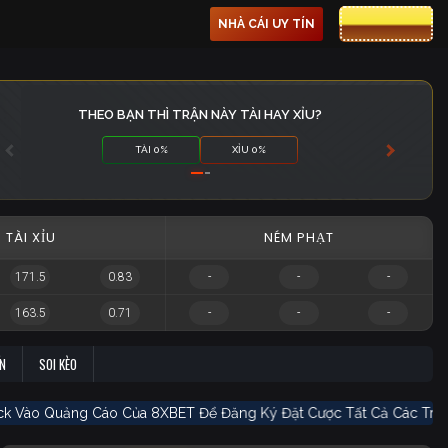
CƯỢC 8XBET
NHÀ CÁI UY TÍN
THEO BẠN THÌ TRẬN NÀY TÀI HAY XỈU?
TÀI 0%
XỈU 0%
TÀI XỈU
NÉM PHẠT
171.5
0.83
-
-
-
163.5
0.71
-
-
-
N
SOI KÈO
lick Vào Quảng Cáo Của 8XBET Để Đăng Ký Đặt Cược Tất