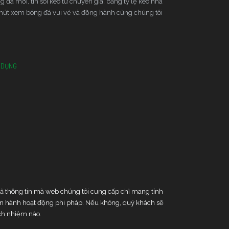
 đá mới, tin soi kèo từ chuyên gia, bảng tỷ lệ kèo nhà
 phút xem bóng đá vui vẻ và đồng hành cùng chúng tôi
 DỤNG
ất cả thông tin mà web chúng tôi cung cấp chỉ mang tính
iến hành hoạt động phi pháp. Nếu không, quý khách sẽ
ách nhiệm nào.