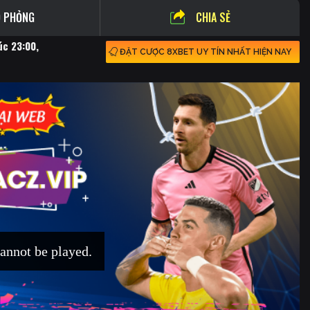
 PHỎNG
CHIA SẺ
úc 23:00,
ĐẶT CƯỢC 8XBET UY TÍN NHẤT HIỆN NAY