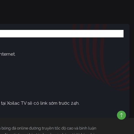
nternet.
ại Xoilac TV sẽ có link sớm trước 24h.
xem bóng đá online đường truyền tốc độ cao và bình luận